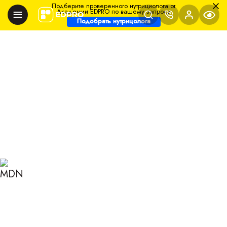
Подберите проверенного нутрициолога от
Академии EDPRO по вашему запросу
Подобрать нутрицолога
Главная
Блог
Нутрициология
Лучшие поливитамины: на что обратить внимание
ЛУЧШИЕ
ПОЛИВИТАМИНЫ: НА
ЧТО ОБРАТИТЬ
ВНИМАНИЕ