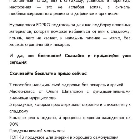
Постоянный голод, тяга к сладкому, усталость и перепады
настроения — это не «слабая воля», а сигналы
несбалансированного рациона и дефицитов в организме.
Нутрициологи EDPRO подготовили для вас подборку полезных
материалов, которая поможет избавиться от тяги к сладкому,
понять, чего не хватает, и наладить питание — мягко, без
жестких ограничений и лекарств.
И да, это бесплатно! Скачайте и применяйте уже
сегодня:
Скачивайте бесплатно прямо сейчас:
7 способов наладить своё здоровье без лекарств и врачей.
Мастер-класс от Ольги Шаталовой с фундаментальными
знаниями нутрициологии
5 продуктов, которые предотвращают старение и снижают тягу к
сладкому
Ешьте их раз в неделю, и процессы старения замедлятся на
90%
Продукты вечной молодости
ТОП-13 продуктов для энергии и хорошего самочувствия