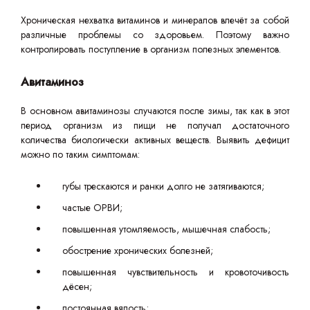
Хроническая нехватка витаминов и минералов влечёт за собой
различные проблемы со здоровьем. Поэтому важно
контролировать поступление в организм полезных элементов.
Авитаминоз
В основном авитаминозы случаются после зимы, так как в этот
период организм из пищи не получал достаточного
количества биологически активных веществ. Выявить дефицит
можно по таким симптомам:
губы трескаются и ранки долго не затягиваются;
частые ОРВИ;
повышенная утомляемость, мышечная слабость;
обострение хронических болезней;
повышенная чувствительность и кровоточивость
дёсен;
постоянная вялость;