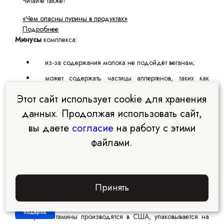
Читайте также!
«Чем опасны пурины в продуктах»
Подробнее
Минусы
комплекса:
из-за содержания молока не подойдёт веганам;
может содержать частицы аллергенов, таких как
орехи и морепродукты, поэтому аллергикам нужно
Этот сайт использует cookie для хранения
иметь это в виду;
данных. Продолжая использовать сайт,
не рекомендован к приёму лицам, не достигшим 18
лет;
вы даете
согласие
на работу с этими
производителем указано, что БАД включает
файлами.
компоненты, воздействие которых на
репродуктивную функцию может быть негативным.
Какие конкретно это ингредиенты, не уточняется.
Принять
Vitrum Plus
Забрать
подарок
Эти мультивитамины производятся в США, упаковывается на