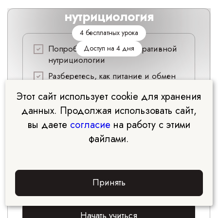
нутрициология
4 бесплатных урока
Попробуйте себя в интегративной
Доступ на 4 дня
нутрициологии
Разберетесь, как питание и обмен
веществ влияют на самочувствие
Этот сайт использует cookie для хранения
Научитесь выстраивать
данных. Продолжая использовать сайт,
персональную стратегию коррекции
вы даете
согласие
на работу с этими
веса
файлами.
Познакомьтесь с профессией
интегративного консультанта по
питанию и попробуйте формат
Принять
обучения в Edpro
Начать учиться