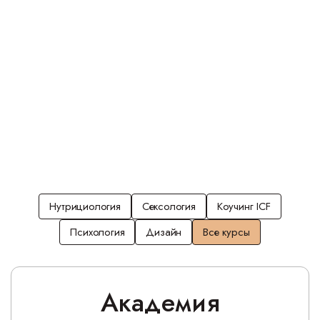
приносить пользу людям
Нутрициология
Сексология
Коучинг ICF
Психология
Дизайн
Все курсы
Академия