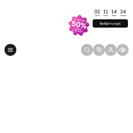
Успейте начать
обучение по
02
11
14
23
старым ценам
дней
часов
минут
секунд
Удерживаем цены до
Выбрать курс
конца августа —
учитесь на выгодных
условиях
Выберите направление, в
котором сможете
реализовать себя и