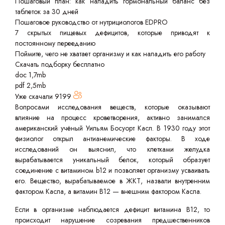
Пошаговый план: как наладить гормональный баланс без
таблеток за 30 дней
Пошаговое руководство от нутрициологов EDPRO
7 скрытых пищевых дефицитов, которые приводят к
постоянному перееданию
Поймите, чего не хватает организму и как наладить его работу
Скачать подборку бесплатно
doc 1,7mb
pdf 2,5mb
Уже скачали
9199
Вопросами исследования веществ, которые оказывают
влияние на процесс кроветворения, активно занимался
американский учёный Уильям Босуорт Касл. В 1930 году этот
физиолог открыл антианемические факторы. В ходе
исследований он выяснил, что клетками желудка
вырабатывается уникальный белок, который образует
соединение с витамином b12 и позволяет организму усваивать
его. Вещество, вырабатываемое в ЖКТ, назвали внутренним
фактором Касла, а витамин B12 — внешним фактором Касла.
Если в организме наблюдается дефицит витамина B12, то
происходит нарушение созревания предшественников