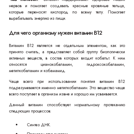
нервов и помогает создавать красные кровяные тельца,
которые переносят кислород по всему телу. Помогает
вырабатывать энергию из пищи.
Для чего организму нужен витамин B12
Витамин B12 является не отдельным элементом, как это
принято считать, а представляет собой группу биологически
активных веществ, в состав которых входит кобальт. К ним
относятся цианокобаламин, гидроксокобаламин,
метилкобаламин и кобамамид.
Чаще всего при использовании понятия витамин B12
подразумевается именно метилкобаламин. Это вещество чаще
всего поступает в организм извне и хорошо им усваивается.
Данный витамин способствует нормальному протеканию
следующих процессов:
Синтез ДНК.