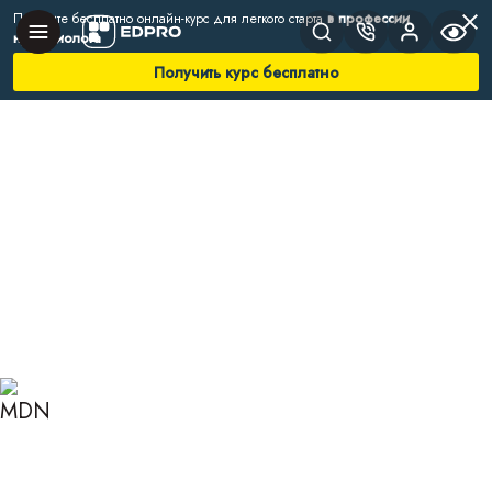
Получите бесплатно онлайн-курс для легкого старта
в профессии
нутрициолога
Получить курс бесплатно
Главная
Блог
Нутрициология
Витамин B12: польза для организма человека
ВИТАМИН B12: ПОЛЬЗА
ДЛЯ ОРГАНИЗМА
ЧЕЛОВЕКА