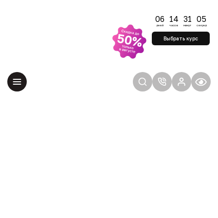
Успейте начать
обучение по
06
14
31
05
старым ценам
дней
часов
минут
секунд
Удерживаем цены до
Выбрать курс
конца августа —
учитесь на выгодных
условиях
Главная
Сведения об образовательной организации
СВЕДЕНИЯ ОБ
ОБРАЗОВАТЕЛЬНОЙ