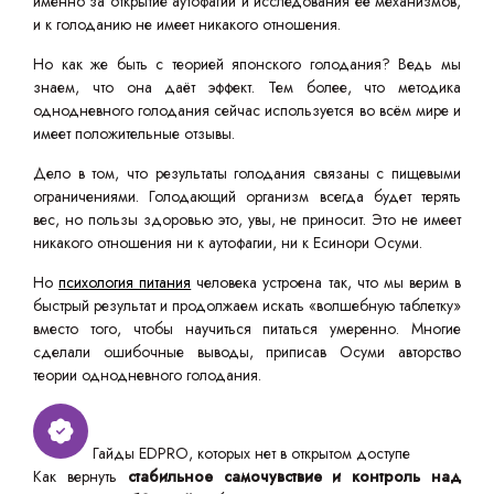
именно за открытие аутофагии и исследования её механизмов,
и к голоданию не имеет никакого отношения.
Но как же быть с теорией японского голодания? Ведь мы
знаем, что она даёт эффект. Тем более, что методика
однодневного голодания сейчас используется во всём мире и
имеет положительные отзывы.
Дело в том, что результаты голодания связаны с пищевыми
ограничениями. Голодающий организм всегда будет терять
вес, но пользы здоровью это, увы, не приносит. Это не имеет
никакого отношения ни к аутофагии, ни к Есинори Осуми.
Но
психология питания
человека устроена так, что мы верим в
быстрый результат и продолжаем искать «волшебную таблетку»
вместо того, чтобы научиться питаться умеренно. Многие
сделали ошибочные выводы, приписав Осуми авторство
теории однодневного голодания.
Гайды EDPRO, которых нет в открытом доступе
Как вернуть
стабильное самочувствие и контроль над