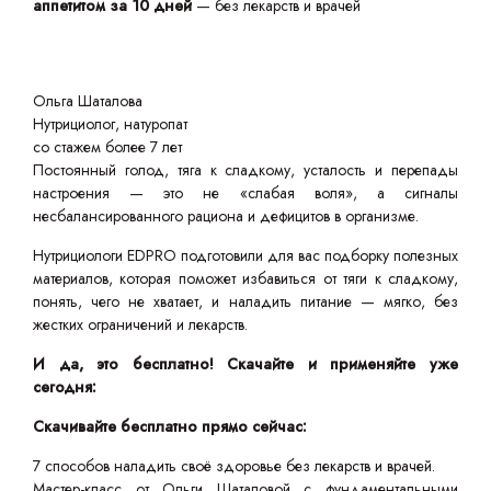
аппетитом за 10 дней
— без лекарств и врачей
Ольга Шаталова
Нутрициолог, натуропат
со стажем более 7 лет
Постоянный голод, тяга к сладкому, усталость и перепады
настроения — это не «слабая воля», а сигналы
несбалансированного рациона и дефицитов в организме.
Нутрициологи EDPRO подготовили для вас подборку полезных
материалов, которая поможет избавиться от тяги к сладкому,
понять, чего не хватает, и наладить питание — мягко, без
жестких ограничений и лекарств.
И да, это бесплатно! Скачайте и применяйте уже
сегодня:
Скачивайте бесплатно прямо сейчас:
7 способов наладить своё здоровье без лекарств и врачей.
Мастер-класс от Ольги Шаталовой с фундаментальными