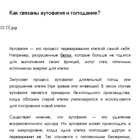
Как связаны аутофагия и голодание?
Аутофагия — это процесс переваривания клеткой самой себя.
Например, разрушенные
белки
, которые больше не годятся
для выполнения своих функций, могут стать отличным
источником энергии для клетки.
Запускает процесс аутофагии длительный голод или
разрушение клетки (при травме или инфекции). В таком случае
аутофагия является примером безотходного производства,
когда обломки старой клетки утилизируются и используется
для построения новой клетки.
Существует мнение, что аутофагия — это удаление
внутриклеточного мусора. Но аутофагия может происходить и
на макроуровне, когда одна клетка поглощает другую и
переваривает её. Так случается с патогенными бактериями,