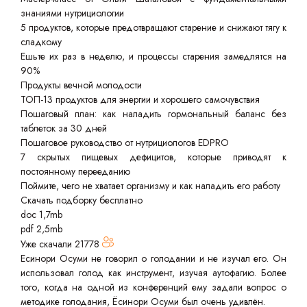
знаниями нутрициологии
5 продуктов, которые предотвращают старение и снижают тягу к
сладкому
Ешьте их раз в неделю, и процессы старения замедлятся на
90%
Продукты вечной молодости
ТОП-13 продуктов для энергии и хорошего самочувствия
Пошаговый план: как наладить гормональный баланс без
таблеток за 30 дней
Пошаговое руководство от нутрициологов EDPRO
7 скрытых пищевых дефицитов, которые приводят к
постоянному перееданию
Поймите, чего не хватает организму и как наладить его работу
Скачать подборку бесплатно
doc 1,7mb
pdf 2,5mb
Уже скачали
21778
Есинори Осуми не говорил о голодании и не изучал его. Он
использовал голод как инструмент, изучая аутофагию. Более
того, когда на одной из конференций ему задали вопрос о
методике голодания, Ёсинори Осуми был очень удивлён.