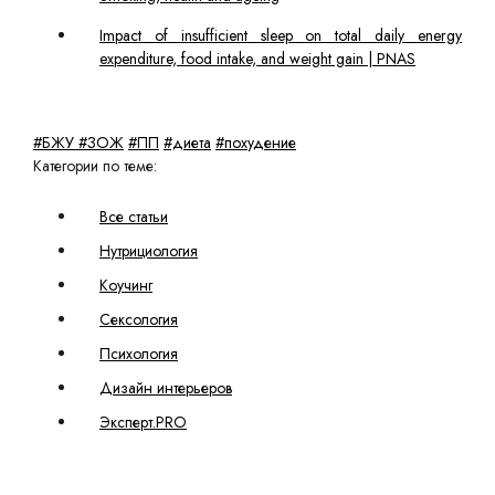
Impact of insufficient sleep on total daily energy
expenditure, food intake, and weight gain | PNAS
#БЖУ
#ЗОЖ
#ПП
#диета
#похудение
Категории по теме:
Все статьи
Нутрициология
Коучинг
Сексология
Психология
Дизайн интерьеров
Эксперт.PRO