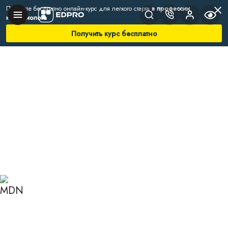
Получите бесплатно онлайн-курс для легкого старта
в профессии
нутрициолога
Получить курс бесплатно
Главная
Блог
Нутрициология
Аутофагия и голодание по Осуми
АУТОФАГИЯ И
ГОЛОДАНИЕ ПО ОСУМИ