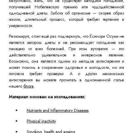
Безусловно, жаль, что не существует методики голодания,
получившей Нобелевскую премию или чудодейственной
однодневной диеты. Забота об организме — скорее образ
жизни, длительный процесс, который требует терпения и
умеренности.
Резюмируя, стоит ещё раз подчеркнуть, что Ёсинори Осуми не
является автором диеты и не рекомендует голодание как
панацею от всех болезней. При этом аутофагия — это
действительно удивительное и интересное явление.
Возможно, она является одним из методов антистарения и
может помочь в сохранении здоровья и молодости, но эта
гипотеза требует проверки. А о других механизмах
антистарения вы можете прочитать в одноименной статье
нашего
блога
.
Материал основан на исследованиях:
Nutrients and Inflammatory Diseases
Physical inactivity
Smoking, health and ageing