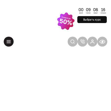
Успейте начать
обучение по
00
09
08
15
старым ценам
дней
часов
минут
секунд
Удерживаем цены до
Выбрать курс
конца августа —
учитесь на выгодных
условиях
Главная
Программы обучения
ПРОГРАММЫ ОБУЧЕНИЯ
КОУЧИНГУ ICF