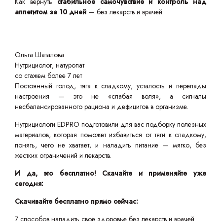
Как вернуть
стабильное самочувствие и контроль над
аппетитом за 10 дней
— без лекарств и врачей
Ольга Шаталова
Нутрициолог, натуропат
со стажем более 7 лет
Постоянный голод, тяга к сладкому, усталость и перепады
настроения — это не «слабая воля», а сигналы
несбалансированного рациона и дефицитов в организме.
Нутрициологи EDPRO подготовили для вас подборку полезных
материалов, которая поможет избавиться от тяги к сладкому,
понять, чего не хватает, и наладить питание — мягко, без
жестких ограничений и лекарств.
И да, это бесплатно! Скачайте и применяйте уже
сегодня:
Скачивайте бесплатно прямо сейчас:
7 способов наладить своё здоровье без лекарств и врачей.