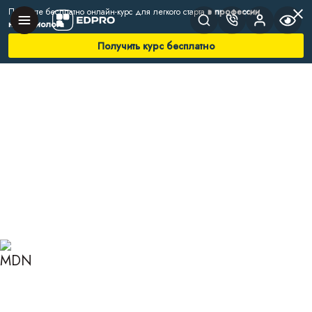
Получите бесплатно онлайн-курс для легкого старта
в профессии
нутрициолога
Получить курс бесплатно
Главная
Блог
Нутрициология
Белки — важнейший компонент пищи
БЕЛКИ — ВАЖНЕЙШИЙ
КОМПОНЕНТ ПИЩИ