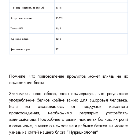
Печень (свиная, говяжья)
17-18
Кедровые орехи
16-20
Творог 9%
16,2
Куриное яйцо
12,5
Гречневая крупа
12
Помните, что приготовление продуктов может влиять на их
содержание белка.
Заканчивая наш обзор, стоит подчеркнуть, что регулярное
употребление белков крайне важно для здоровья человека.
Если вы отказываетесь от продуктов животного
происхождения, необходимо регулярно употреблять
аминокислоты. Подробнее о различных типах белков, их роли
в организме, а также о недостатке и избытке белков вы можете
узнать из статей нашего блога "
Нутрициология
".