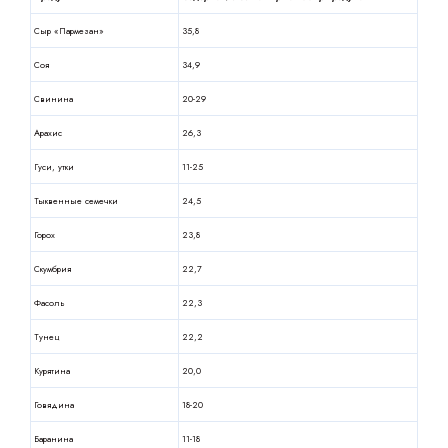
Сыр «Пармезан»
35,8
Соя
34,9
Свинина
20-29
Арахис
26,3
Гуси, утки
11-25
Тыквенные семечки
24,5
Горох
23,8
Скумбрия
22,7
Фасоль
22,3
Тунец
22,2
Курятина
20,0
Говядина
18-20
Баранина
11-18