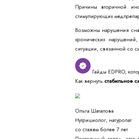
Причины вторичной инс
стимулирующих медпрепар
Возможны нарушения сна 
хронических нарушений,
ситуации, связанной со с
Гайды EDPRO, котор
Как вернуть
стабильное са
Ольга Шаталова
Нутрициолог, натуропат
со стажем более 7 лет
Постоянный голод, тяга 