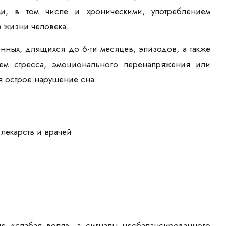
и, в том числе и хроническими, употреблением
 жизни человека.
ных, длящихся до 6-ти месяцев, эпизодов, а также
ем стресса, эмоционального перенапряжения или
я острое нарушение сна.
лекарств и врачей
не «слабая воля», а сигналы несбалансированного