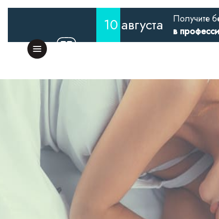
Получите б
10
августа
в професс