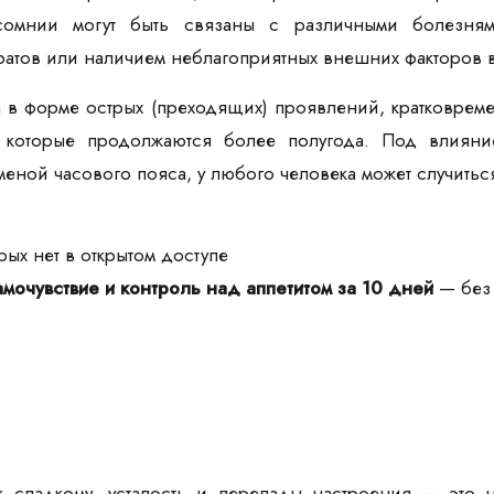
омнии могут быть связаны с различными болезням
атов или наличием неблагоприятных внешних факторов в
в форме острых (преходящих) проявлений, кратковремен
 которые продолжаются более полугода. Под влияни
меной часового пояса, у любого человека может случитьс
ых нет в открытом доступе
мочувствие и контроль над аппетитом за 10 дней
— без 
к сладкому, усталость и перепады настроения — это 