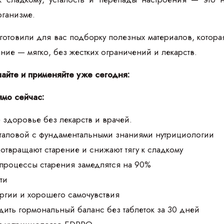
рганизме.
товили для вас подборку полезных материалов, которая п
тание — мягко, без жестких ограничений и лекарств.
чайте и применяйте уже сегодня:
ямо сейчас:
 здоровье без лекарств и врачей.
аталовой с фундаментальными знаниями нутрициологии
дотвращают старение и снижают тягу к сладкому
 процессы старения замедлятся на 90%
ти
ргии и хорошего самочувствия
дить гормональный баланс без таблеток за 30 дней