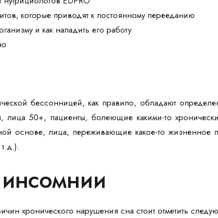
т нутрициологов EDPRO
итов, которые приводят к постоянному перееданию
организму и как наладить его работу
но
ческой бессонницей, как правило, обладают определе
 лица 50+, пациенты, болеющие какими-то хронически
ной основе, лица, переживающие какое-то жизненное по
т.д.).
 инсомнии
ичин хронического нарушения сна стоит отметить следу