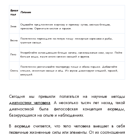
Время
Питание
года
Отдавайте предпочтение жирному и горячему: супам, мясным блюдам,
Зима
пряностям. Ограничьте кислое и горькое.
Постепенно переходите на легкую пищу: нежирные сорта мяса и рыбы,
Весна
тушеные овощи.
Употребляйте охлаждающие блюда: салаты, свежевыжатые соки, смузи. Пейте
Лето
больше воды, ешьте много свежих овощей и фруктов.
Постепенно увеличивайте температуру пищи и объем порции. Добавляйте
Осень
специи, сезонные овощи и мёд. Из вкусов доминируют сладкий, горький,
вяжущий.
Сегодня мы привыкли полагаться на научные методы
диагностики человека
. А несколько тысяч лет назад такой
диагностикой была философская концепция аюрведы,
базирующаяся на опыте и наблюдениях.
В аюрведе считается, что тело человека вмещает в себя
первичные жизненные силы или элементы. От их соотношения