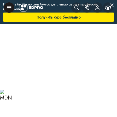
Получите бесплатно онлайн-курс для легкого старта
в профессии
нутрициолога
Получить курс бесплатно
Главная
Блог
Нутрициология
Питание по аюрведе
ПИТАНИЕ ПО АЮРВЕДЕ