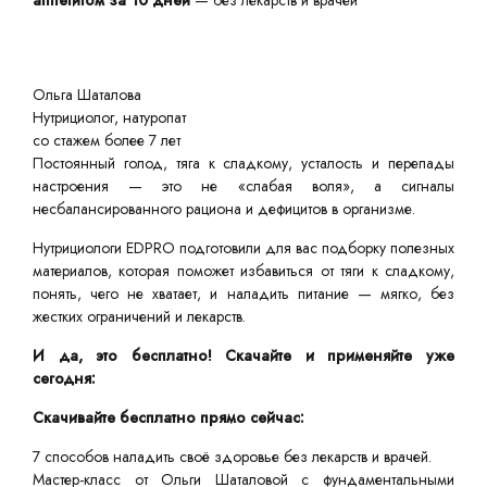
аппетитом за 10 дней
— без лекарств и врачей
Ольга Шаталова
Нутрициолог, натуропат
со стажем более 7 лет
Постоянный голод, тяга к сладкому, усталость и перепады
настроения — это не «слабая воля», а сигналы
несбалансированного рациона и дефицитов в организме.
Нутрициологи EDPRO подготовили для вас подборку полезных
материалов, которая поможет избавиться от тяги к сладкому,
понять, чего не хватает, и наладить питание — мягко, без
жестких ограничений и лекарств.
И да, это бесплатно! Скачайте и применяйте уже
сегодня:
Скачивайте бесплатно прямо сейчас:
7 способов наладить своё здоровье без лекарств и врачей.
Мастер-класс от Ольги Шаталовой с фундаментальными