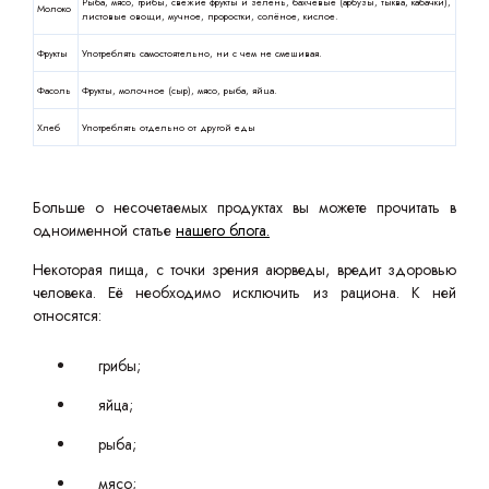
Рыба, мясо, грибы, свежие фрукты и зелень, бахчевые (арбузы, тыква, кабачки),
Молоко
листовые овощи, мучное, проростки, солёное, кислое.
Фрукты
Употреблять самостоятельно, ни с чем не смешивая.
Фасоль
Фрукты, молочное (сыр), мясо, рыба, яйца.
Хлеб
Употреблять отдельно от другой еды
Больше о несочетаемых продуктах вы можете прочитать в
одноименной статье
нашего блога.
Некоторая пища, с точки зрения аюрведы, вредит здоровью
человека. Её необходимо исключить из рациона. К ней
относятся:
грибы;
яйца;
рыба;
мясо;