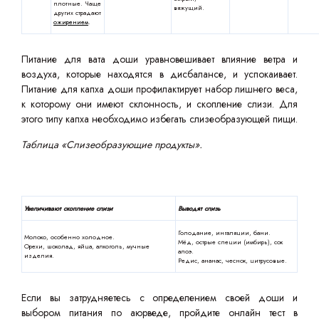
плотные. Чаще
вяжущий.
других страдают
ожирением
.
Питание для вата доши уравновешивает влияние ветра и
воздуха, которые находятся в дисбалансе, и успокаивает.
Питание для капха доши профилактирует набор лишнего веса,
к которому они имеют склонность, и скопление слизи. Для
этого типу капха необходимо избегать слизеобразующей пищи.
Таблица «Слизеобразующие продукты».
Увеличивают скопление слизи
Выводят слизь
Голодание, ингаляции, бани.
Молоко, особенно холодное.
Мёд, острые специи (имбирь), сок
Орехи, шоколад, яйца, алкоголь, мучные
алоэ.
изделия.
Редис, ананас, чеснок, цитрусовые.
Если вы затрудняетесь с определением своей доши и
выбором питания по аюрведе, пройдите онлайн тест в