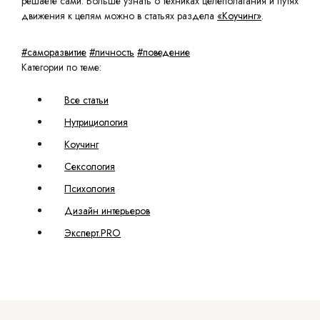
решаете сами. Больше узнать о техниках целеполагания и путях
движения к целям можно в статьях раздела
«Коучинг»
.
#саморазвитие
#личность
#поведение
Категории по теме:
Все статьи
Нутрициология
Коучинг
Сексология
Психология
Дизайн интерьеров
Эксперт.PRO