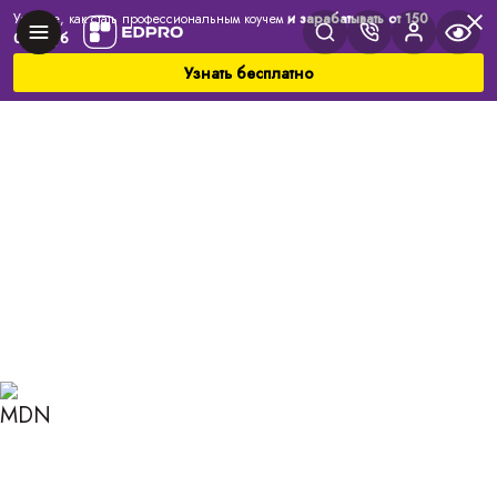
Узнайте, как стать профессиональным коучем
и зарабатывать от 150
000 руб
Узнать бесплатно
Главная
Блог
Коучинг
Список желаний — от мечты к реальности
СПИСОК ЖЕЛАНИЙ — ОТ
МЕЧТЫ К РЕАЛЬНОСТИ