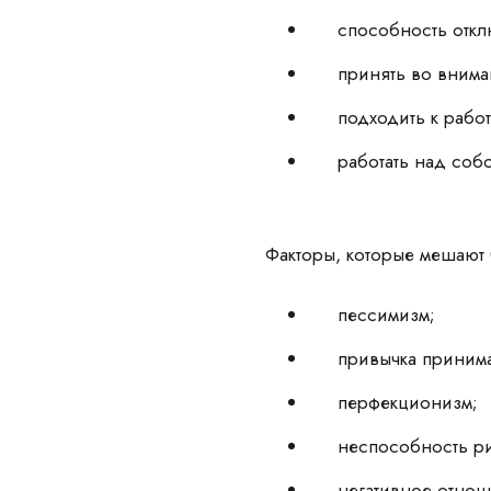
способность откл
принять во вним
подходить к рабо
работать над соб
Факторы, которые мешают 
пессимизм;
привычка принима
перфекционизм;
неспособность ри
негативное отнош