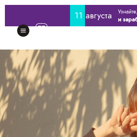
Узнайте
11
августа
и зара