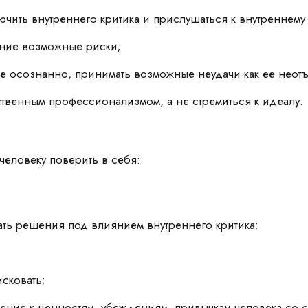
ючить внутреннего критика и прислушаться к внутреннему
ание возможные риски;
те осознанно, принимать возможные неудачи как ее неотъ
ственным профессионализмом, а не стремиться к идеалу.
человеку поверить в себя:
ть решения под влиянием внутреннего критика;
сковать;
ение к ценностям, убеждениям, привычкам человека со