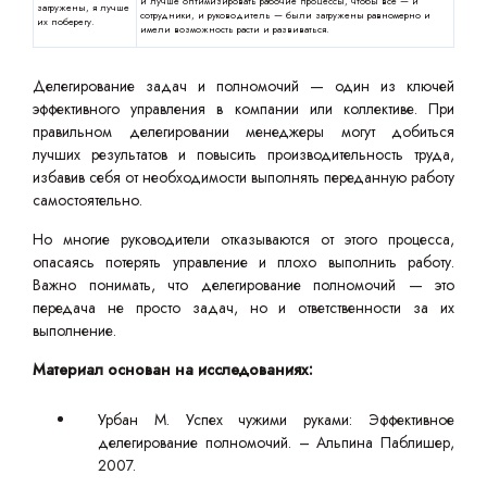
и лучше оптимизировать рабочие процессы, чтобы все — и
загружены, я лучше
сотрудники, и руководитель — были загружены равномерно и
их поберегу.
имели возможность расти и развиваться.
Делегирование задач и полномочий — один из ключей
эффективного управления в компании или коллективе. При
правильном делегировании менеджеры могут добиться
лучших результатов и повысить производительность труда,
избавив себя от необходимости выполнять переданную работу
самостоятельно.
Но многие руководители отказываются от этого процесса,
опасаясь потерять управление и плохо выполнить работу.
Важно понимать, что делегирование полномочий — это
передача не просто задач, но и ответственности за их
выполнение.
Материал основан на исследованиях:
Урбан М. Успех чужими руками: Эффективное
делегирование полномочий. – Альпина Паблишер,
2007.