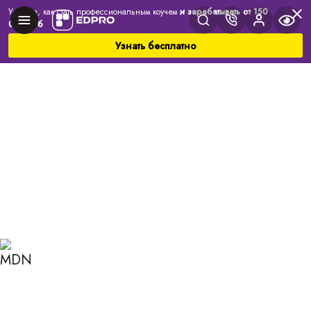
Узнайте, как стать профессиональным коучем
и зарабатывать от 150
000 руб
Узнать бесплатно
Главная
Блог
Коучинг
Делегирование задач
ДЕЛЕГИРОВАНИЕ
ЗАДАЧ: ЭТАПЫ И
ПРАВИЛА