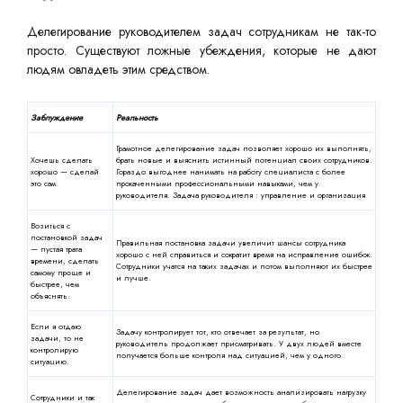
Делегирование руководителем задач сотрудникам не так-то
просто. Существуют ложные убеждения, которые не дают
людям овладеть этим средством.
Заблуждение
Реальность
Грамотное делегирование задач позволяет хорошо их выполнять,
Хочешь сделать
брать новые и выяснить истинный потенциал своих сотрудников.
хорошо — сделай
Гораздо выгоднее нанимать на работу специалиста с более
это сам.
прокаченными профессиональными навыками, чем у
руководителя. Задача руководителя : управление и организация
Возиться с
постановкой задач
Правильная постановка задачи увеличит шансы сотрудника
— пустая трата
хорошо с ней справиться и сократит время на исправление ошибок.
времени, сделать
Сотрудники учатся на таких задачах и потом выполняют их быстрее
самому проще и
и лучше.
быстрее, чем
объяснять.
Если я отдаю
Задачу контролирует тот, кто отвечает за результат, но
задачи, то не
руководитель продолжает присматривать. У двух людей вместе
контролирую
получается больше контроля над ситуацией, чем у одного.
ситуацию.
Делегирование задач дает возможность анализировать нагрузку
Сотрудники и так