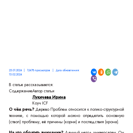
25.01.2024 | 12478 просмотров | Дата обновления:
15.02.2024
В статье рассказывается:
Содержание
Автор статьи
Лукичева Ирина
Коуч ICF
О чём речь?
Дерево Проблем относится к логико-структурной
технике, с помощью которой можно определить основную
(ствол) проблему, её причины (корни) и последствия (крона).
На что обратить внимание?
Данный метод универсален. Он