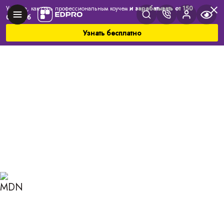
Узнайте, как стать профессиональным коучем
и зарабатывать от 150
000 руб
Узнать бесплатно
Главная
Блог
Коучинг
Дерево Проблем: суть метода и его преимущества
ДЕРЕВО ПРОБЛЕМ: СУТЬ
МЕТОДА И ЕГО
ПРЕИМУЩЕСТВА