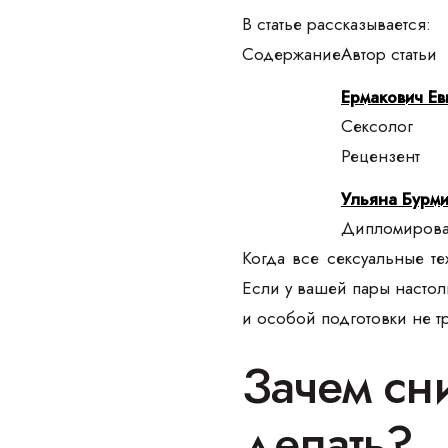
В статье рассказывается:
Содержание
Автор статьи
Ермакович Ев
Сексолог
Рецензент
Ульяна Бурми
Дипломирован
Когда все сексуальные т
Если у вашей пары настоль
и особой подготовки не т
Зачем сн
делать?