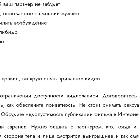
й ваш партнер не забудет
а, основанные на мнении мужчин
силить возбуждение
 либидо
но
правил, как круто снять приватное видео:
 ограничении
доступности видеозаписи
. Договоритесь
ть, как обеспечите приватность. Не стоит снимать сек
 Обсудите недопустимость публикации фильма в Интернет
ли заранее. Нужно решить с партнером, кто, когда 
я сторона тела и лица смотрится выигрышнее и как смяг