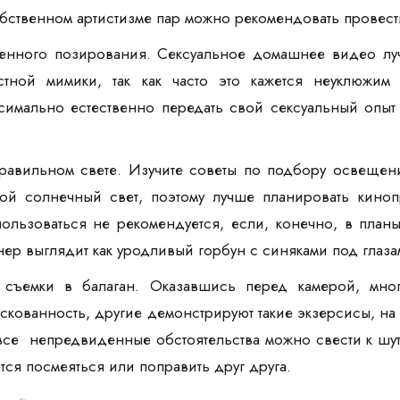
бственном артистизме пар можно рекомендовать провест
венного позирования. Сексуальное домашнее видео лу
стной мимики, так как часто это кажется неуклюжим
симально естественно передать свой сексуальный опыт
правильном свете. Изучите советы по подбору освещ
ой солнечный свет, поэтому лучше планировать кино
ользоваться не рекомендуется, если, конечно, в план
нер выглядит как уродливый горбун с синяками под глаза
съемки в балаган. Оказавшись перед камерой, многи
кованность, другие демонстрируют такие экзерсисы, н
все непредвиденные обстоятельства можно свести к шутк
ется посмеяться или поправить друг друга.