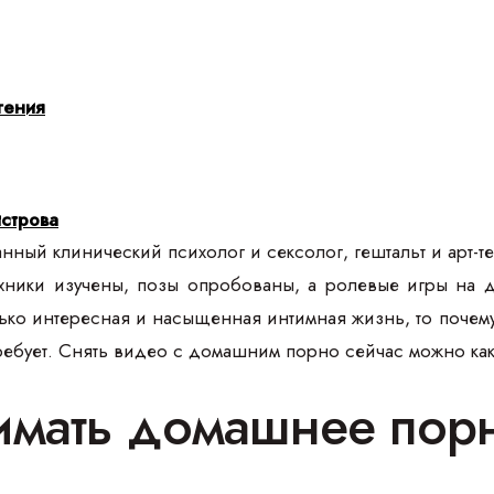
гения
строва
ный клинический психолог и сексолог, гештальт и арт-те
ехники изучены, позы опробованы, а ролевые игры на д
ко интересная и насыщенная интимная жизнь, то почему б
ребует. Снять видео с домашним порно сейчас можно как н
имать домашнее порно