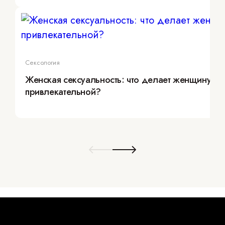
Сексология
Женская сексуальность: что делает женщину
привлекательной?