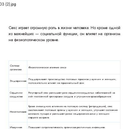
Секс играет огромную роль в жизни человека. Но кроме одной
из важнейших — социальной функции, он влияет на организм
на физиологическом уровне.
Система
Физиологическое влияние секса
организма
Поддерживает производство половых гормонов у мужчин и женщин,
Эндокринная
положительно влияет на гормональный фон
Сердечно-
Регулярный секс уменьшает риск сердечно-сосудистых заболеваний за
сосудистая
счёт постоянной тренировки сосудов и улучшения кровообращения
Кроме очевидного влияния на половую систему (репродукция), секс
омолаживает половые органы у мужчин и женщин, улучшает состояние
Мочеполовая
мочевого пузыря и уменьшает риски недержания мочи у женщин
старшего возраста
Иммунная
Повышает сопротивляемость организма различным инфекциям