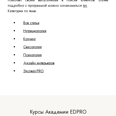
помогает своим выпускникам в поиске клиентов. Более
подробно с программой можно ознакомиться
тут.
Категории по теме:
Все статьи
Нутрициология
Коучинг
Сексология
Психология
Дизайн интерьеров
Эксперт.PRO
Курсы Академии EDPRO