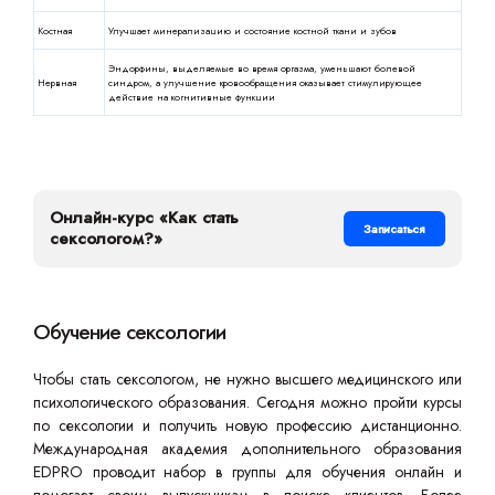
Костная
Улучшает минерализацию и состояние костной ткани и зубов
Эндорфины, выделяемые во время оргазма, уменьшают болевой
Нервная
синдром, а улучшение кровообращения оказывает стимулирующее
действие на когнитивные функции
Онлайн-курс «Как стать
Записаться
сексологом?»
Обучение сексологии
Чтобы стать сексологом, не нужно высшего медицинского или
психологического образования. Сегодня можно пройти курсы
по сексологии и получить новую профессию дистанционно.
Международная академия дополнительного образования
EDPRO проводит набор в группы для обучения онлайн и