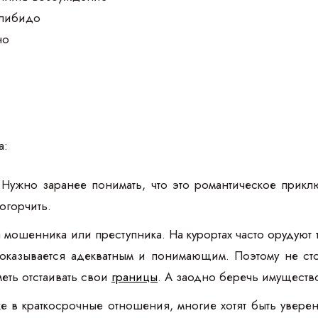
 либидо
но
а:
 Нужно заранее понимать, что это романтическое прикл
огорчить.
 мошенника или преступника. На курортах часто орудуют т
оказывается адекватным и понимающим. Поэтому не сто
меть отстаивать свои
границы
. А заодно беречь имуществ
же в краткосрочные отношения, многие хотят быть уверен