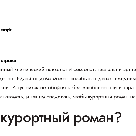
гения
строва
ный клинический психолог и сексолог, гештальт и арт-те
десно. Вдали от дома можно позабыть о делах, ежеднев
зни. А тут никак не обойтись без влюбленности и стра
знакомств, и как им следовать, чтобы курортный роман 
е курортный роман?