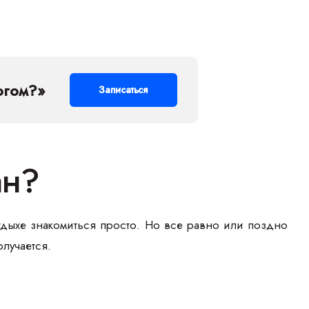
огом?»
Записаться
ан?
отдыхе знакомиться просто. Но все равно или поздно
олучается.