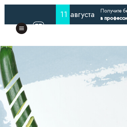
Получите б
11
августа
в професс