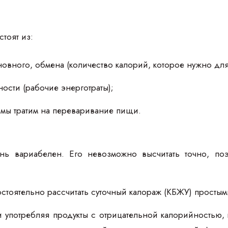
тоят из:
новного, обмена (количество калорий, которое нужно дл
ности (рабочие энерготраты);
 мы тратим на переваривание пищи.
нь вариабелен. Его невозможно высчитать точно, поэ
остоятельно рассчитать суточный калораж (КБЖУ) простым
 употребляя продукты с отрицательной калорийностью, 