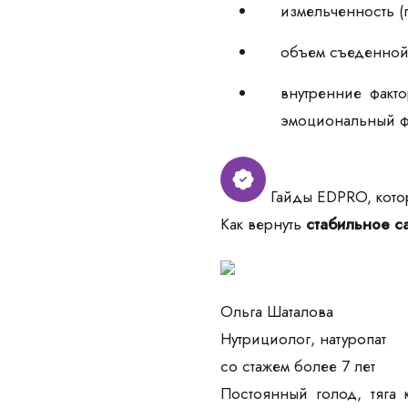
измельченность (
объем съеденной 
внутренние факт
эмоциональный ф
Гайды EDPRO, котор
Как вернуть
стабильное са
Ольга Шаталова
Нутрициолог, натуропат
со стажем более 7 лет
Постоянный голод, тяга 