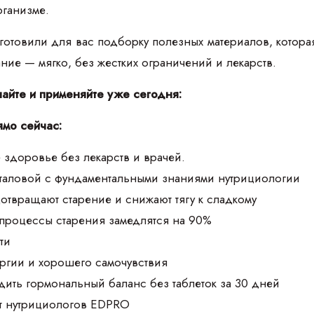
рганизме.
товили для вас подборку полезных материалов, которая п
тание — мягко, без жестких ограничений и лекарств.
чайте и применяйте уже сегодня:
ямо сейчас:
 здоровье без лекарств и врачей.
аталовой с фундаментальными знаниями нутрициологии
дотвращают старение и снижают тягу к сладкому
 процессы старения замедлятся на 90%
ти
ргии и хорошего самочувствия
дить гормональный баланс без таблеток за 30 дней
т нутрициологов EDPRO