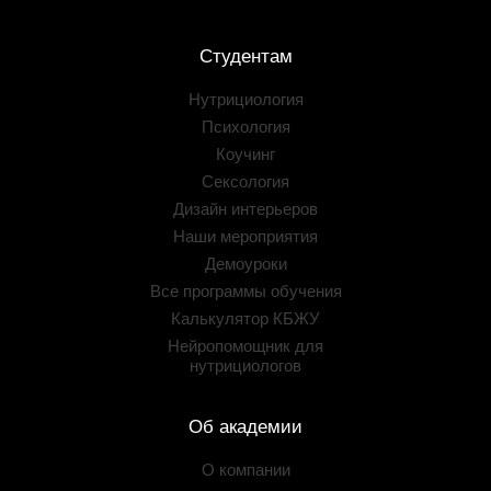
Студентам
Нутрициология
Психология
Коучинг
Сексология
Дизайн интерьеров
Наши мероприятия
Демоуроки
Все программы обучения
Калькулятор КБЖУ
Нейропомощник для
нутрициологов
Об академии
О компании