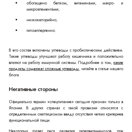
обогащено белком, витаминами, макро- и
микроэлементами;
низкокалорийно;
гипоаллергенно.
В его состав включены углеводы с пробиотическим действием.
Такие углеводы улучшают работу кишечника и положительно
влияют на работу иммунной системы. Подробнее о том,
какие
продукты содержат сложные углеводы
, читайте в статье нашего
блога.
Негативные стороны
Официально термин «спецпитание» сегодня признан только в
Японии. В других странах с такой провизии относятся с
определенным скептицизмом ввиду отсутствия четких критериев
функциональной пищи.
Некоторых пугает риск развития гипервитаминозов, при