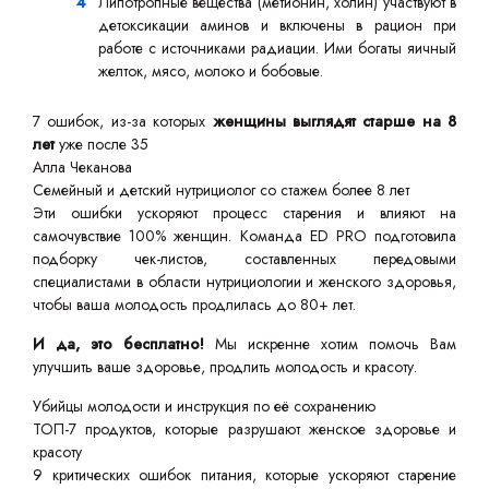
Липотропные вещества (метионин, холин) участвуют в
детоксикации аминов и включены в рацион при
работе с источниками радиации. Ими богаты яичный
желток, мясо, молоко и бобовые.
7 ошибок, из-за которых
женщины выглядят старше на 8
лет
уже после 35
Алла Чеканова
Семейный и детский нутрициолог со стажем более 8 лет
Эти ошибки ускоряют процесс старения и влияют на
самочувствие 100% женщин. Команда ED PRO подготовила
подборку чек-листов, составленных передовыми
специалистами в области нутрициологии и женского здоровья,
чтобы ваша молодость продлилась до 80+ лет.
И да, это бесплатно!
Мы искренне хотим помочь Вам
улучшить ваше здоровье, продлить молодость и красоту.
Убийцы молодости и инструкция по её сохранению
ТОП-7 продуктов, которые разрушают женское здоровье и
красоту
9 критических ошибок питания, которые ускоряют старение