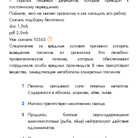
7 скрытых пищевых дефицитов, которые приводят к
постоянному перееданию
Поймите, чего не хватает организму и как наладить его работу
Скачать подборку бесплатно
doc 1,7mb
pdf 2,5mb
Уже скачали
10363
Спецпитание за вредные условия призвано ускорить
выведение токсинов из организма. Это лечебно-
профилактическое питание, которым обеспечивают
сотрудников особо вредных производств. В нем присутствуют
вещества, замедляющие метаболизм конкретных токсинов:
Пектины связывают соли тяжелых металлов.
Содержатся в яблоках, моркови, айве, тыкве.
Молоко препятствует накоплению свинца.
Продукты, богатые серосодержащими
аминокислотами (рыба, яйца) нейтрализуют действие
ядохимикатов.