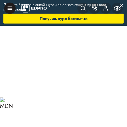
Получите бесплатно онлайн-курс для легкого старта
в профессии
нутрициолога
Получить курс бесплатно
Главная
Блог
Нутрициология
Спецпитание, или функциональные продукты
СПЕЦПИТАНИЕ, ИЛИ
ФУНКЦИОНАЛЬНЫЕ
ПРОДУКТЫ