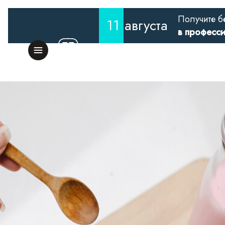
Получите б
11
августа
в професс