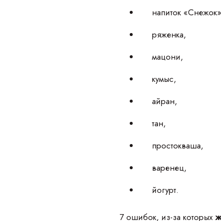
напиток «Снежок
ряженка,
мацони,
кумыс,
айран,
тан,
простокваша,
варенец,
йогурт.
7 ошибок, из-за которых
ж