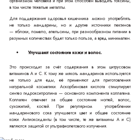
организмом человека и при этом способен выводить токсины,
в том числе тяжелые металлы.
Для поддержания здоровья кишечника можно употреблять
не только мандарины, но и другие источники пектинов
— яблоки, помело, апельсины, при разнообразном питании в
разумных количествах будет только польза, а вред минимален.
Улучшают состояние кожи и волос.
Это происходит за счёт содержания в этом цитрусовом
витаминов А и С. К тому же мякоть мандаринов используется
не только для еды, её применяют для приготовления
натуральной косметики. Аскорбиновая кислота стимулирует
синтез гидроксипролина — основного компонента коллагена.
Коллаген отвечает за общее состояние ногтей, волос,
сухожилий, костей. При регулярном употреблении
мандаринового сока улучшается цвет и общее состояние
кожи. Антиоксиданты (в том числе, те же витамины А и С)
являются защитой от ультрафиолетового излучения.