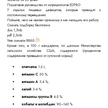
Пошаговое руководство от нутрициологов EDPRO
7 скрытых пищевых дефицитов, которые приводят к
постоянному перееданию
Поймите, чего не хватает организму и как наладить его работу
Скачать подборку бесплатно
doc 1,7mb
pdf 2,5mb
Уже скачали
8860
Кроме того, в 100 г мандарина, по данным Министерства
сельского хозяйства США, содержатся (процентное
содержание приведено от суточной нормы):
клетчатка
: 1-2 г;
витамин С
: 30 %;
витамин А
: 3-4 %;
калий
: 3-4 %;
витамины группы В
: 4-5 %;
кобальт и молибден
: 90–140 %.