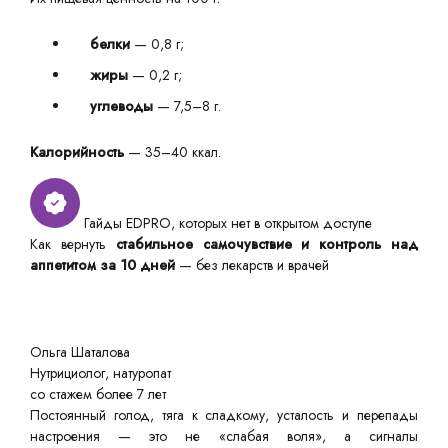
белки
— 0,8 г;
жиры
— 0,2 г;
углеводы
— 7,5–8 г.
Калорийность
— 35–40 ккал.
Гайды EDPRO, которых нет в открытом доступе
Как вернуть
стабильное самочувствие и контроль над
аппетитом за 10 дней
— без лекарств и врачей
Ольга Шаталова
Нутрициолог, натуропат
со стажем более 7 лет
Постоянный голод, тяга к сладкому, усталость и перепады
настроения — это не «слабая воля», а сигналы