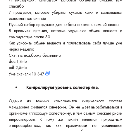
И инструкции, благодаря которым организм скажем вам
спасибо
7 продуктов, которые убирают сухость кожи и возвращают
естественное сияние
Лучший набор продуктов для заботы о коже в зимний сезон
8 привычек питания, которые ухудшают обмен веществ и
самочувствие после 30
Как ускорить обмен веществ и почувствовать себя лучше уже
через неделю
Скачать подборку бесплатно
doc 1,7mb
pdf 2,5mb
Уже скачали
10 347
Контролируют уровень холестерина.
Одним из важных компонентов химического состава
мандарина считается синефрин. Он не даёт вырабатываться в
организме «плохому» холестерину, и тем самым снижает риски
атеросклероза. К тому же пектин является природным
энтеросорбентом, так как практически не усваивается