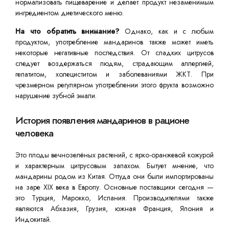
нормализовать пищеварение и делает продукт незаменимым
ингредиентом диетического меню.
На что обратить внимание?
Однако, как и с любым
продуктом, употребление мандаринов также может иметь
некоторые негативные последствия. От сладких цитрусов
следует воздержаться людям, страдающим аллергией,
гепатитом, холециститом и заболеваниями ЖКТ. При
чрезмерном регулярном употреблении этого фрукта возможно
нарушение зубной эмали.
История появления мандаринов в рационе
человека
Это плоды вечнозелёных растений, с ярко-оранжевой кожурой
и характерным цитрусовым запахом. Бытует мнение, что
мандарины родом из Китая. Оттуда они были импортированы
на заре XIX века в Европу. Основные поставщики сегодня —
это Турция, Марокко, Испания. Производителями также
являются Абхазия, Грузия, южная Франция, Япония и
Индокитай.