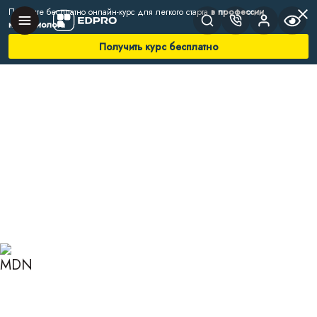
Получите бесплатно онлайн-курс для легкого старта
в профессии
нутрициолога
Получить курс бесплатно
Главная
Блог
Нутрициология
Мандарины
МАНДАРИНЫ: ПОЛЬЗА
ВИТАМИНОВ ИЛИ
ПОТЕНЦИАЛЬНЫЙ ВРЕД
ДЛЯ ОРГАНИЗМА