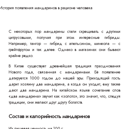
С некоторых пор мандарины стали скрещивать с другими
цитрусовыми, получая при этом интересные гибриды.
Например, тангор — гибрид с апельсином, минеола — с
грейпфрутом и так далее. Однако в магазинах они бывают
крайне редко.
В Китае существует древнейшая традиция празднования
Нового года, связанная с мандаринами. Её появление
датируется 1000 годом до нашей эры. Приходящий гость
дарит хозяину два мандарина, а когда он уходит, ему также
дают два мандарина. На китайском языке сочетание слов
«два мандарина» звучит как «золото», это значит, что, следуя
традиции, они желают друг другу богатств.
Состав и калорийность мандаринов
Их пищевая ценность на 100 г: