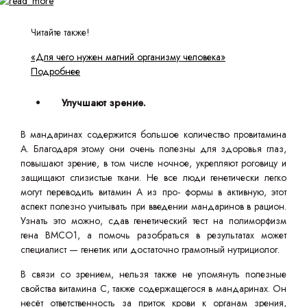
Читайте также!
«Для чего нужен магний организму человека»
Подробнее
Улучшают зрение.
В мандаринах содержится большое количество провитамина
А. Благодаря этому они очень полезны для здоровья глаз,
повышают зрение, в том числе ночное, укрепляют роговицу и
защищают слизистые ткани. Не все люди генетически легко
могут переводить витамин А из про- формы в активную, этот
аспект полезно учитывать при введении мандаринов в рацион.
Узнать это можно, сдав генетический тест на полиморфизм
гена BMCO1, а помочь разобраться в результатах может
специалист — генетик или достаточно грамотный нутрициолог.
В связи со зрением, нельзя также не упомянуть полезные
свойства витамина С, также содержащегося в мандаринах. Он
несёт ответственность за приток крови к органам зрения,