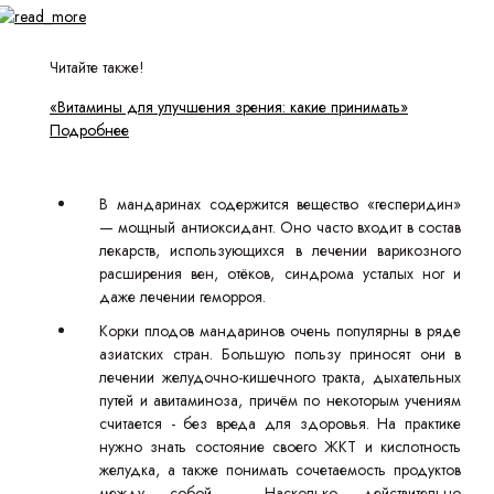
Читайте также!
«Витамины для улучшения зрения: какие принимать»
Подробнее
В мандаринах содержится вещество «гесперидин»
— мощный антиоксидант. Оно часто входит в состав
лекарств, использующихся в лечении варикозного
расширения вен, отёков, синдрома усталых ног и
даже лечении геморроя.
Корки плодов мандаринов очень популярны в ряде
азиатских стран. Большую пользу приносят они в
лечении желудочно-кишечного тракта, дыхательных
путей и авитаминоза, причём по некоторым учениям
считается - без вреда для здоровья. На практике
нужно знать состояние своего ЖКТ и кислотность
желудка, а также понимать сочетаемость продуктов
между собой. Насколько действительно