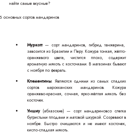
найти самые вкусные?
Муркотт
— сорт мандаринов, гибрид танжерина,
завозится из Бразилии и Перу. Кожура тонкая, жёлто-
оранжевого цвета, чистится плохо, содержит
ароматную мякоть с косточками. В магазинах бывают
с ноября по февраль.
Клементины
. Являются одними из самых сладких
сортов марокканских мандаринов. Кожура
оранжево-красная, сочная, ярко-жёлтая мякоть без
косточек.
Уншиу
(абхазские) — сорт мандариновсо слегка
бугристыми плодами и матовой шкуркой. Созревают в
ноябре. Быстро очищаются и не имеют косточек,
кисло-сладкая мякоть.