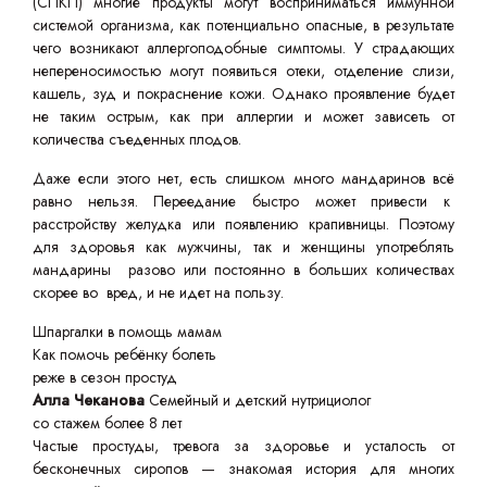
(СПКП) многие продукты могут восприниматься иммунной
системой организма, как потенциально опасные, в результате
чего возникают аллергоподобные симптомы. У страдающих
непереносимостью могут появиться отеки, отделение слизи,
кашель, зуд и покраснение кожи. Однако проявление будет
не таким острым, как при аллергии и может зависеть от
количества съеденных плодов.
Даже если этого нет, есть слишком много мандаринов всё
равно нельзя. Переедание быстро может привести к
расстройству желудка или появлению крапивницы. Поэтому
для здоровья как мужчины, так и женщины употреблять
мандарины разово или постоянно в больших количествах
скорее во вред, и не идет на пользу.
Шпаргалки в помощь мамам
Как помочь ребёнку болеть
реже в сезон простуд
Алла Чеканова
Семейный и детский нутрициолог
со стажем более 8 лет
Частые простуды, тревога за здоровье и усталость от
бесконечных сиропов — знакомая история для многих