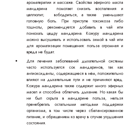
ароматерапии и массаже. Свойства эфирного масла
мандарина помогает снизить воспаления и
целлюлит; взбодриться, а также уменьшают
головную боль. При приступе токсикоза либо
тошноты, рекомендуется добавить в чай или
понюхать цедру мандарина. Кожуру мандарина
можно высушивать и использовать зимой в чай или
для ароматизации помещения: польза огромная и
вреда не будет.
Для лечения заболеваний дыхательной системы
часто используется сок мандаринов, так как
антиоксиданты, содержащиеся в нём, положительно
влияют на дыхательные пути и не причиняют вред.
Кожура мандарина также содержит много эфирных
масел и способна облегчить дыхание. Но какая бы
ни был скрыта в мандарине польза, нельзя
пренебрегать остальными методами поддержки
организма, в том числе через сбалансированное
питание, и обращением ко врачу в случае ухудшения
состояния.