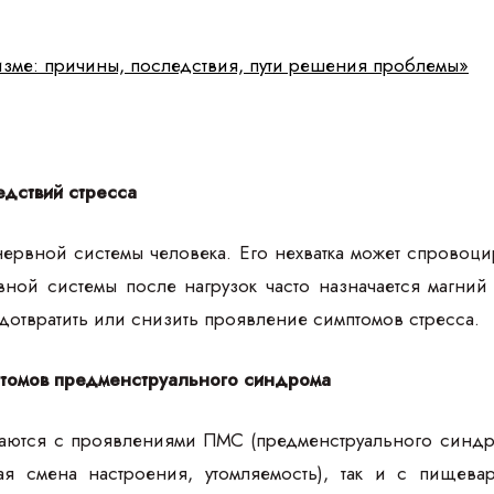
изме: причины, последствия, пути решения проблемы»
едствий стресса
ервной системы человека. Его нехватка может спровоци
ной системы после нагрузок часто назначается магний 
едотвратить или снизить проявление симптомов стресса.
томов предменструального синдрома
ются с проявлениями ПМС (предменструального синдро
тая смена настроения, утомляемость), так и с пищевар