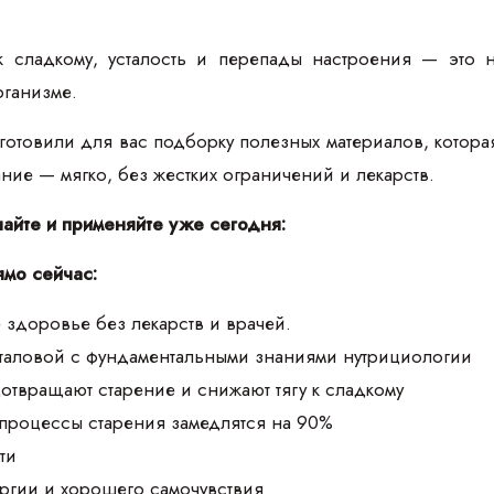
к сладкому, усталость и перепады настроения — это 
рганизме.
товили для вас подборку полезных материалов, которая п
тание — мягко, без жестких ограничений и лекарств.
чайте и применяйте уже сегодня:
ямо сейчас:
 здоровье без лекарств и врачей.
аталовой с фундаментальными знаниями нутрициологии
дотвращают старение и снижают тягу к сладкому
 процессы старения замедлятся на 90%
ти
ргии и хорошего самочувствия