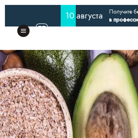
Получите б
10
августа
в професс