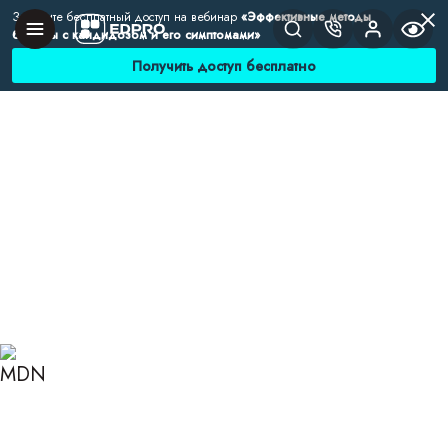
Заберите бесплатный доступ на вебинар
«Эффективные методы
борьбы с кандидозом и его симптомами»
Получить доступ бесплатно
Главная
Блог
Нутрициология
Функциональные заболевания ЖКТ у детей и
взрослых
ФУНКЦИОНАЛЬНЫЕ
ЗАБОЛЕВАНИЯ ЖКТ У
ДЕТЕЙ И ВЗРОСЛЫХ