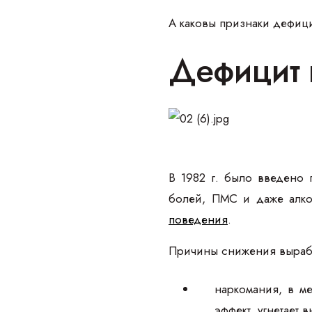
А каковы признаки дефици
Дефицит 
В 1982 г. было введено 
болей, ПМС и даже алко
поведения
.
Причины снижения выраб
наркомания, в м
эффект, угнетает 