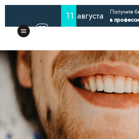
Получите б
11
августа
в професс