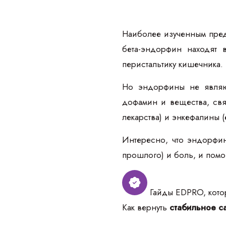
Наиболее изученным пред
бета-эндорфин находят 
перистальтику кишечника.
Но эндорфины не являю
дофамин и вещества, свя
лекарства) и энкефалины 
Интересно, что эндорфин
прошлого) и боль, и помо
Гайды EDPRO, котор
Как вернуть
стабильное са