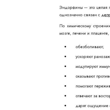
Эндорфины — это целая г
однозначно связан с
деп
По химическому строени
мозге, печени и плаценте
обезболивают;
ускоряют раноза
модулируют иммун
оказывают против
помогают пережив
отвечают за вост
дарят ощущение с