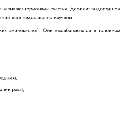
ё называют гормонами счастья. Дефицит эндорфинов
лений еще недостаточно изучены.
ких аминокислот). Они вырабатываются в головном
еждния);
апии рака);