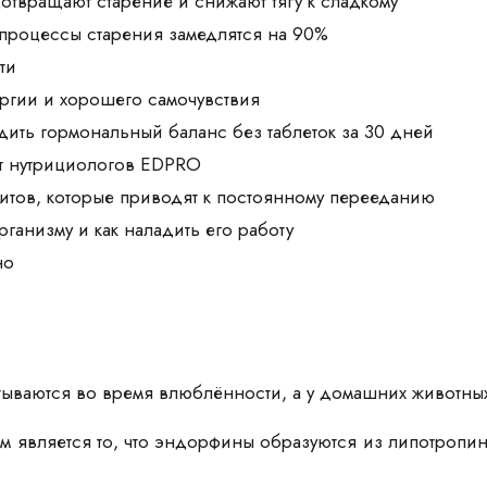
дотвращают старение и снижают тягу к сладкому
 процессы старения замедлятся на 90%
ти
ргии и хорошего самочувствия
дить гормональный баланс без таблеток за 30 дней
т нутрициологов EDPRO
итов, которые приводят к постоянному перееданию
организму и как наладить его работу
но
ываются во время влюблённости, а у домашних животны
м является то, что эндорфины образуются из липотропи