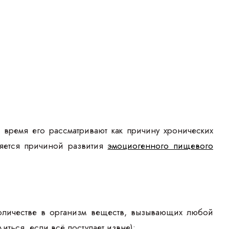
время его рассматривают как причину хронических
яется причиной развития
эмоциогенного пищевого
оличестве в организм веществ, вызывающих любой
иться, если всё поступает извне);