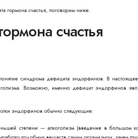
та гормона счастья, поговорим ниже.
гормона счастья
понятие синдрома дефицита эндорфинов. В настоящее 
голизма. Возможно, именно дефицит эндорфинов явл
отки эндорфинов обычно следующие:
еньшей степени — алкоголизм (введение в большом к
выработку подобных веществ самим организмом: зачем труд