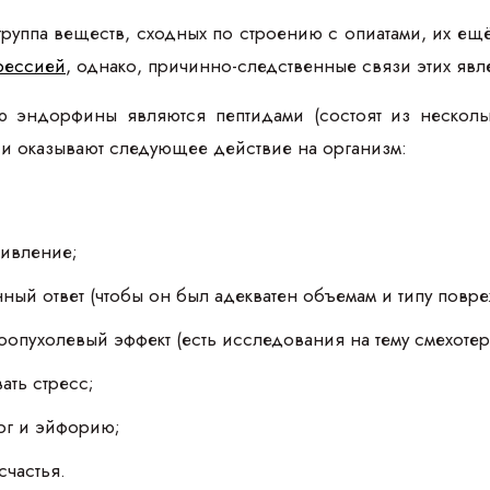
руппа веществ, сходных по строению с опиатами, их ещ
рессией
, однако, причинно-следственные связи этих яв
ю эндорфины являются пептидами (состоят из несколь
, и оказывают следующее действие на организм:
живление;
ный ответ (чтобы он был адекватен объемам и типу повр
оопухолевый эффект (есть исследования на тему смехотер
ать стресс;
орг и эйфорию;
частья.