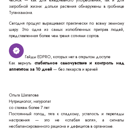
чеснок — как для ежедневного употребления, так и для
загробной жизни: дольки растения обнаружены в гробнице
Тутанхамона.
Сегодня продукт выращивают практически по всему земному
шару. Это одна из самых излюбленных приправ людей,
представленная более чем тремя сотнями сортов.
Гайды EDPRO, которых нет в открытом доступе
Как вернуть
стабильное самочувствие и контроль над
аппетитом за 10 дней
— без лекарств и врачей
Ольга Шаталова
Нутрициолог, натуропат
со стажем более 7 лет
Постоянный голод, тяга к сладкому, усталость и перепады
настроения — это не «слабая воля», а сигналы
несбалансированного рациона и дефицитов в организме.