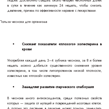
людям. Достаточно съедать около четырех чесночных долек
в сутки в течение как минимум 24 недель, чтобы снизить
давление, причем по эффективности наравне с лекарствами.
Снижает показатели «плохого» холестерина в
крови
Употребляя каждый день 3–4 зубчика чеснока, за 8 и более
недель можно добиться существенного снижения уровня
холестерина, в том числе липопротеинов низкой плотности,
известных как «плохой» холестерин.
Замедляет развитие старческого слабоумия
В чесноке много антиоксидантов, среди полезных свойств
которых — защита от мутаций и повреждений мозговых клеток.
А потому это растение в рационе может помочь замедлить