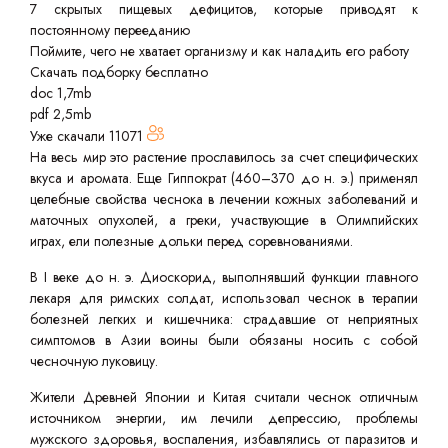
7 скрытых пищевых дефицитов, которые приводят к
постоянному перееданию
Поймите, чего не хватает организму и как наладить его работу
Скачать подборку бесплатно
doc 1,7mb
pdf 2,5mb
Уже скачали
11071
На весь мир это растение прославилось за счет специфических
вкуса и аромата. Еще Гиппократ (460–370 до н. э.) применял
целебные свойства чеснока в лечении кожных заболеваний и
маточных опухолей, а греки, участвующие в Олимпийских
играх, ели полезные дольки перед соревнованиями.
В I веке до н. э. Диоскорид, выполнявший функции главного
лекаря для римских солдат, использовал чеснок в терапии
болезней легких и кишечника: страдавшие от неприятных
симптомов в Азии воины были обязаны носить с собой
чесночную луковицу.
Жители Древней Японии и Китая считали чеснок отличным
источником энергии, им лечили депрессию, проблемы
мужского здоровья, воспаления, избавлялись от паразитов и