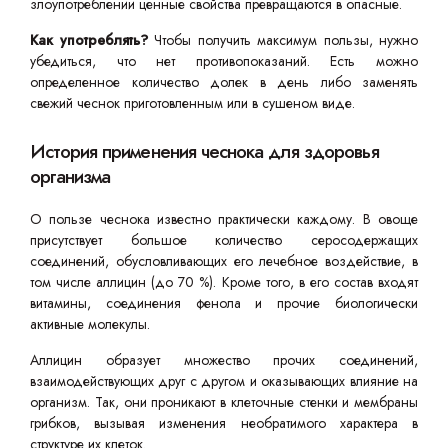
злоупотреблении ценные свойства превращаются в опасные.
Как употреблять?
Чтобы получить максимум пользы, нужно
убедиться, что нет противопоказаний. Есть можно
определенное количество долек в день либо заменять
свежий чеснок приготовленным или в сушеном виде.
История применения чеснока для здоровья
организма
О пользе чеснока известно практически каждому. В овоще
присутствует большое количество серосодержащих
соединений, обусловливающих его лечебное воздействие, в
том числе аллицин (до 70 %). Кроме того, в его состав входят
витамины, соединения фенола и прочие биологически
активные молекулы.
Аллицин образует множество прочих соединений,
взаимодействующих друг с другом и оказывающих влияние на
организм. Так, они проникают в клеточные стенки и мембраны
грибков, вызывая изменения необратимого характера в
структуре их клеток.