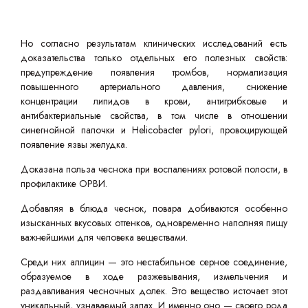
Но согласно результатам клинических исследований есть
доказательства только отдельных его полезных свойств:
предупреждение появления тромбов, нормализация
повышенного артериального давления, снижение
концентрации липидов в крови, антигрибковые и
антибактериальные свойства, в том числе в отношении
синегнойной палочки и Helicobacter pylori, провоцирующей
появление язвы желудка.
Доказана польза чеснока при воспалениях ротовой полости, в
профилактике ОРВИ.
Добавляя в блюда чеснок, повара добиваются особенно
изысканных вкусовых оттенков, одновременно наполняя пищу
важнейшими для человека веществами.
Среди них аллицин — это нестабильное серное соединение,
образуемое в ходе разжевывания, измельчения и
раздавливания чесночных долек. Это вещество источает этот
уникальный, узнаваемый запах. И именно оно — своего рода