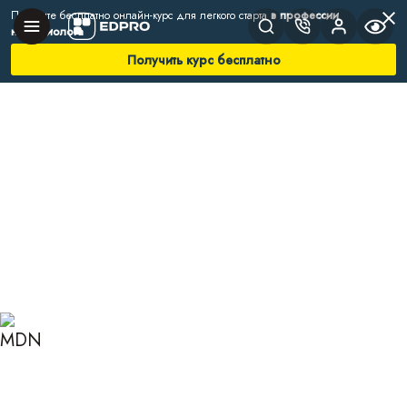
Получите бесплатно онлайн-курс для легкого старта
в профессии
нутрициолога
Получить курс бесплатно
Главная
Блог
Нутрициология
Чем полезен чеснок
ЧЕМ ПОЛЕЗЕН ЧЕСНОК
ДЛЯ ОРГАНИЗМА И
КАКОЙ ВРЕД ОН МОЖЕТ