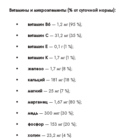
Витамины и микроэлементы (% от суточной нормы):
витамин B6
— 1,2 мг (95 %);
витамин C
— 31,2 мг (35 %);
витамин E
— 0,1 г (1 %);
витамин K
— 1,7 мг (1 %);
железо
— 1,7 мг (8 %);
кальций
— 181 мг (18 %);
магний
— 25 мг (7 %);
марганец
— 1,67 мг (80 %);
медь
— 300 мкг (30 %);
фосфор
— 153 мг (20 %);
холин
— 23,2 мг (4 %).