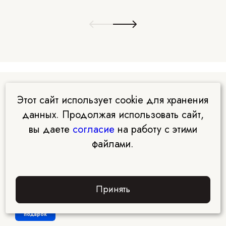
Этот сайт использует cookie для хранения
Читать ещё
данных. Продолжая использовать сайт,
вы даете
согласие
на работу с этими
файлами.
Нутрициология
Гормоны, или кто дирижирует оркестром
Принять
Забрать
подарок