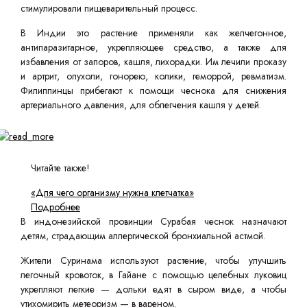
стимулировали пищеварительный процесс.
В Индии это растение применяли как желчегонное,
антипаразитарное, укрепляющее средство, а также для
избавления от запоров, кашля, лихорадки. Им лечили проказу
и артрит, опухоли, гонорею, колики, геморрой, ревматизм.
Филиппинцы прибегают к помощи чеснока для снижения
артериального давления, для облегчения кашля у детей.
Читайте также!
«Для чего организму нужна клетчатка»
Подробнее
В индонезийской провинции Сурабая чеснок назначают
детям, страдающим аллергической бронхиальной астмой.
Жители Суринама используют растение, чтобы улучшить
легочный кровоток, в Гайане с помощью целебных луковиц
укрепляют легкие — дольки едят в сыром виде, а чтобы
утихомирить метеоризм — в вареном.