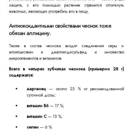
защита, с его помощью растение стремится оттолкнуть
животных, желающих употребить его в пищу.
Антиоксидантными свойствами чеснок тоже
обязан аллицину.
Также в состав чеснока входят соединения серы s-
аллилцистеин и диаллилдисульфид и множество
микроэлементов и витаминов.
Всего в четырех зубчиках чеснока (примерно 28 г)
содержатся:
марганец
— около 23 % от рекомендованной
суточной дозы;
витамин В6
— 17 %;
витамин С
— 15 %;
селен
— 6 %.