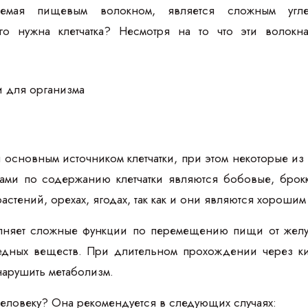
ваемая пищевым волокном, является сложным угле
о нужна клетчатка? Несмотря на то что эти волокн
основным источником клетчатки, при этом некоторые из
ами по содержанию клетчатки являются бобовые, брок
растений, орехах, ягодах, так как и они являются хороши
лняет сложные функции по перемещению пищи от желуд
едных веществ. При длительном прохождении через ки
 нарушить метаболизм.
 человеку? Она рекомендуется в следующих случаях: