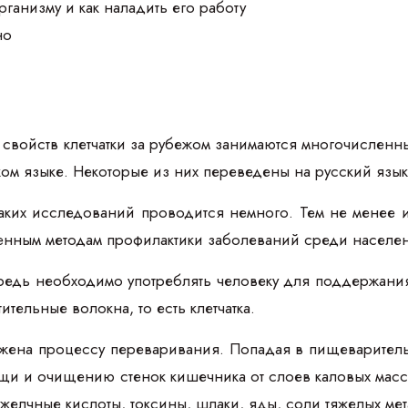
организму и как наладить его работу
но
свойств клетчатки за рубежом занимаются многочисленн
ском языке. Некоторые из них переведены на русский язы
аких исследований проводится немного. Тем не менее 
ественным методам профилактики заболеваний среди населе
редь необходимо употреблять человеку для поддержания
тельные волокна, то есть клетчатка.
ржена процессу переваривания. Попадая в пищеварительн
 и очищению стенок кишечника от слоев каловых масс, 
елчные кислоты, токсины, шлаки, яды, соли тяжелых ме