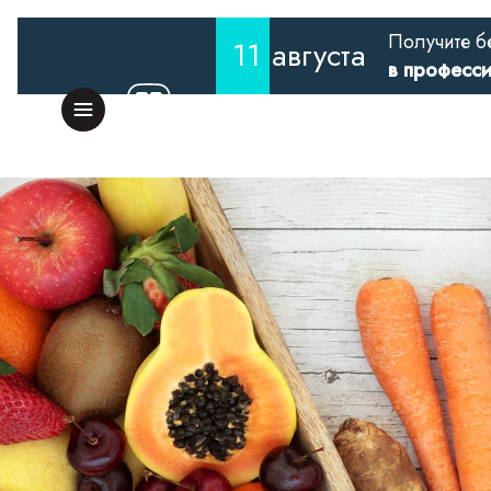
Получите б
11
августа
в професс