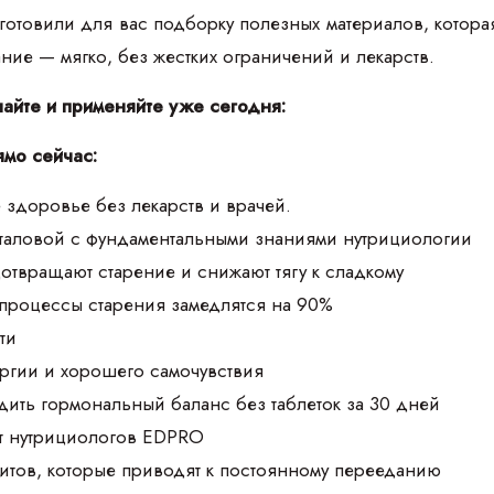
товили для вас подборку полезных материалов, которая п
тание — мягко, без жестких ограничений и лекарств.
чайте и применяйте уже сегодня:
ямо сейчас:
 здоровье без лекарств и врачей.
аталовой с фундаментальными знаниями нутрициологии
дотвращают старение и снижают тягу к сладкому
 процессы старения замедлятся на 90%
ти
ргии и хорошего самочувствия
дить гормональный баланс без таблеток за 30 дней
т нутрициологов EDPRO
итов, которые приводят к постоянному перееданию