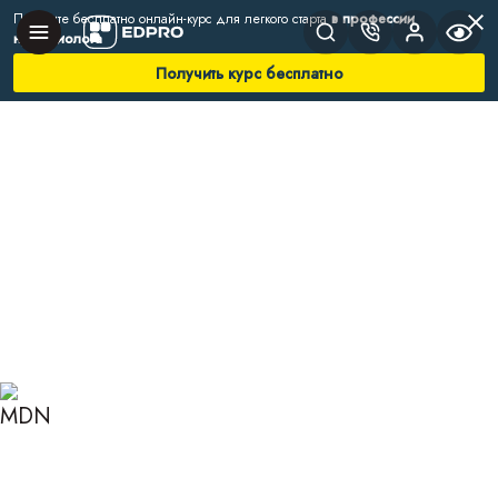
Получите бесплатно онлайн-курс для легкого старта
в профессии
нутрициолога
Получить курс бесплатно
Главная
Блог
Нутрициология
Частое дробное питание как способ снизить вес
ЧАСТОЕ ДРОБНОЕ
ПИТАНИЕ КАК СПОСОБ
СНИЗИТЬ ВЕС