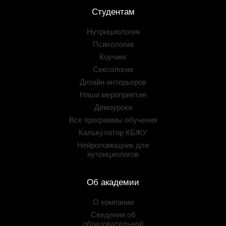
Студентам
Нутрициология
Психология
Коучинг
Сексология
Дизайн интерьеров
Наши мероприятия
Демоуроки
Все программы обучения
Калькулятор КБЖУ
Нейропомощник для
нутрициологов
Об академии
О компании
Сведения об
образовательной