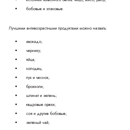
бобовые и злаковые.
Лучшими антивозрастными продуктами можно назвать:
авокадо;
чернику;
яйца;
холодец;
лук и чеснок;
брокколи;
шпинат и зелень;
кедровые орехи;
соя и другие бобовые;
зелёный чай;