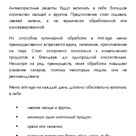
Антивозрастные рецепты будут включать в себя большое
количество овощей и фруктов. Предпочтение стоит отдавать
свежей зелени, а не термически обработанной или
консервированной.
Из способов кулинарной обработки в Anti-age меню
преимущественно встречается варка, запекание, приготовление
на пару. Стоит осторожно относиться к измельчению
продуктов в блендере до однородной консистенции.
Несмотря на ряд преимуществ, такая обработка повышает
усвоение сахаров, поэтому некоторым людям она не
рекомендована.
Меню anti-age на каждый день должно обязательно включать
в себя:
свежие овощи и фрукты;
минимум один молочный продукт;
орехи или семечки;
источник животного белка: яйцо, мясо, рыбу;