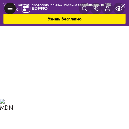
Узнайте, как стать профессиональным коучем
и зарабатывать от 150
000 руб
Узнать бесплатно
Главная
Блог
Коучинг
Закон пустоты: как он работает в жизни?
ЗАКОН ПУСТОТЫ: КАК ОН
РАБОТАЕТ В ЖИЗНИ?