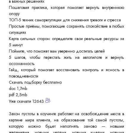
в важных решениях
Пошаговая практика, которая помогает вернуть внутреннюю
опору
ТОП-5 техник саморегуляции для снижения тревоги и стресса
Простые приёмы, помогающие сохранять спокойствие в любых
ситуациях
Карта сильных сторон: определите свои реальные ресурсы за
5 минут
Поймите, что поможет вам уверенно достигать целей
5 шагов, чтобы перестать жить на автопилоте и вернуть
осознанность
Гайд, который помогает восстановить контроль и ясность в
повседневности
Скачать подборку бесплатно
doc 1,7mb
pdf 2,5mb
Уже скачали 12643
Закон пустоты в коучинге работает на освобождение места в
картине мира клиента, на образование той самой пустоты,
которую можно будет наполнять заново — новыми
желаниями
, новыми целями, новыми идеями, новыми