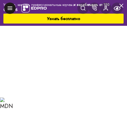
Узнайте, как стать профессиональным коучем
и зарабатывать от 150
000 руб
Узнать бесплатно
Главная
Блог
Коучинг
Зачем нужна саморефлексия?
ЗАЧЕМ НУЖНА
САМОРЕФЛЕКСИЯ?