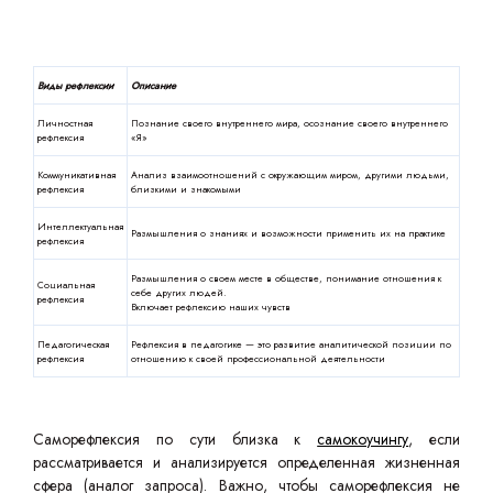
Виды рефлексии
Описание
Личностная
Познание своего внутреннего мира, осознание своего внутреннего
рефлексия
«Я»
Коммуникативная
Анализ взаимоотношений с окружающим миром, другими людьми,
рефлексия
близкими и знакомыми
Интеллектуальная
Размышления о знаниях и возможности применить их на практике
рефлексия
Размышления о своем месте в обществе, понимание отношения к
Социальная
себе других людей.
рефлексия
Включает рефлексию наших чувств
Педагогическая
Рефлексия в педагогике — это развитие аналитической позиции по
рефлексия
отношению к своей профессиональной деятельности
Саморефлексия по сути близка к
самокоучингу
, если
рассматривается и анализируется определенная жизненная
сфера (аналог запроса). Важно, чтобы саморефлексия не