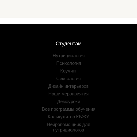
Студентам
Нутрициология
Психология
Коучинг
Сексология
Дизайн интерьеров
Наши мероприятия
Демоуроки
Все программы обучения
Калькулятор КБЖУ
Нейропомощник для
нутрициологов