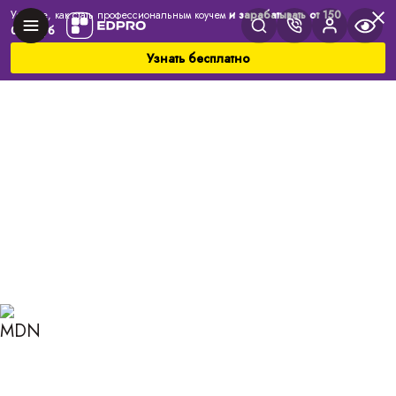
Узнайте, как стать профессиональным коучем
и зарабатывать от 150
000 руб
Узнать бесплатно
Главная
Блог
Коучинг
Самокоучинг: спаси себя сам
САМОКОУЧИНГ: СПАСИ
СЕБЯ САМ