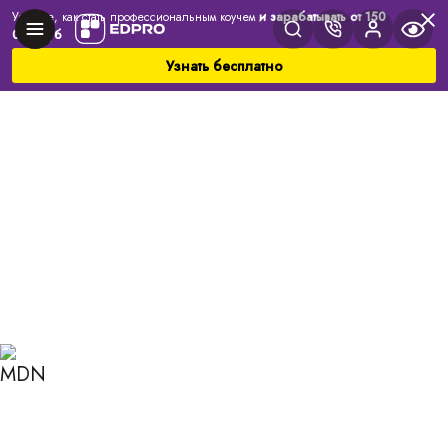
Узнайте, как стать профессиональным коучем
и зарабатывать от 150
000 руб
Узнать бесплатно
Главная
Блог
Коучинг
Воронка истощения: что делать, когда работа
выходит на первый план?
ВОРОНКА ИСТОЩЕНИЯ:
ЧТО ДЕЛАТЬ, КОГДА
РАБОТА ВЫХОДИТ НА