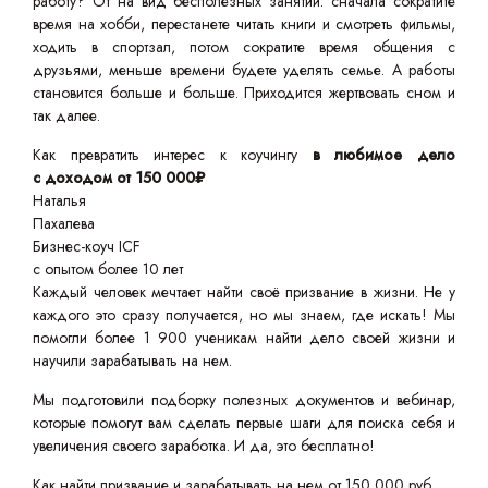
работу? От на вид бесполезных занятий: сначала сократите
время на хобби, перестанете читать книги и смотреть фильмы,
ходить в спортзал, потом сократите время общения с
друзьями, меньше времени будете уделять семье. А работы
становится больше и больше. Приходится жертвовать сном и
так далее.
Как превратить интерес к коучингу
в любимое дело
с доходом от 150 000₽
Наталья
Пахалева
Бизнес-коуч ICF
с опытом более 10 лет
Каждый человек мечтает найти своё призвание в жизни. Не у
каждого это сразу получается, но мы знаем, где искать! Мы
помогли более 1 900 ученикам найти дело своей жизни и
научили зарабатывать на нем.
Мы подготовили подборку полезных документов и вебинар,
которые помогут вам сделать первые шаги для поиска себя и
увеличения своего заработка. И да, это бесплатно!
Как найти призвание и зарабатывать на нем от 150 000 руб.