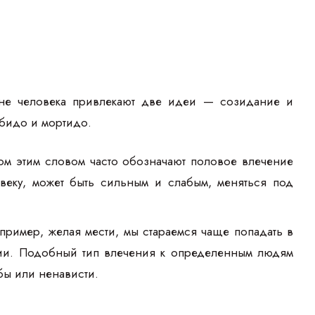
ане человека привлекают две идеи — созидание и
ибидо и мортидо.
м этим словом часто обозначают половое влечение
овеку, может быть сильным и слабым, меняться под
пример, желая мести, мы стараемся чаще попадать в
нии. Подобный тип влечения к определенным людям
бы или ненависти.