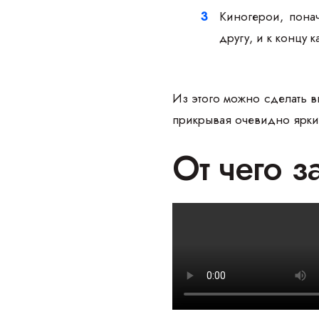
Киногерои, понач
другу, и к концу
Из этого можно сделать в
прикрывая очевидно яркие
От чего з