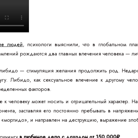
ие людей
, психологи выяснили, что в глобальном пл
ремлений рождаются два главных влечения человека — л
 либидо — стимуляция желания продолжить род. Недаро
угу. Либидо, как сексуальное влечение к другому чел
ределенных факторов.
 к человеку может носить и отрицательный характер. На
онента, заставляя его постоянно пребывать в напряже
 «мортидо», и направлен на деструкцию, выражение зло
коучингу
в любимое дело с доходом от 150 000₽