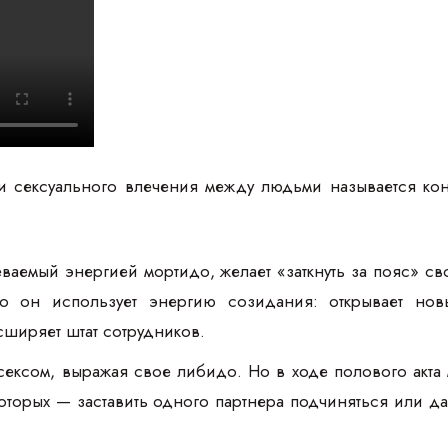
и сексуального влечения между людьми называется ко
ваемый энергией мортидо, желает «заткнуть за пояс» св
о он использует энергию созидания: открывает нов
ширяет штат сотрудников.
сексом, выражая свое либидо. Но в ходе полового акт
торых — заставить одного партнера подчиняться или даж
.