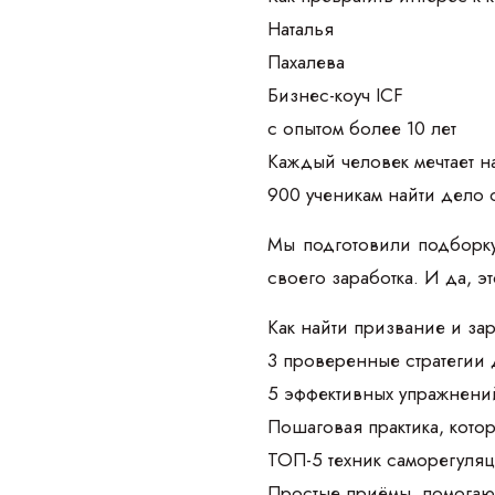
Наталья
Пахалева
Бизнес-коуч ICF
с опытом более 10 лет
Каждый человек мечтает на
900 ученикам найти дело 
Мы подготовили подборку
своего заработка. И да, э
Как найти призвание и зар
3 проверенные стратегии 
5 эффективных упражнений
Пошаговая практика, кото
ТОП-5 техник саморегуляц
Простые приёмы, помогаю