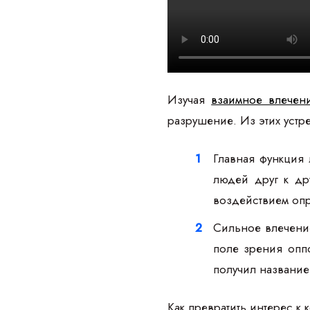
Изучая
взаимное влечен
разрушение. Из этих уст
Главная функция
людей друг к др
воздействием оп
Сильное влечение
поле зрения опп
получил название
Как превратить интерес к 