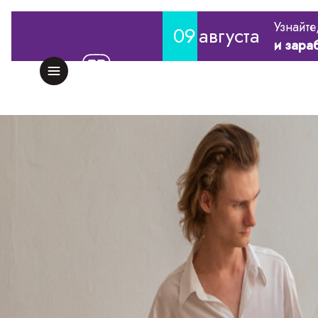
Узнайте
09
августа
и зара