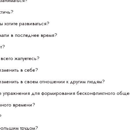
 заниматься?
стичь?
вы хотите развиваться?
умали в последнее время?
ет?
 всего жалуетесь?
изменить в себе?
 изменить в своем отношении к другим людям?
ые упражнения для формирования бесконфликтного обще
 много времени?
?
 большим трудом?