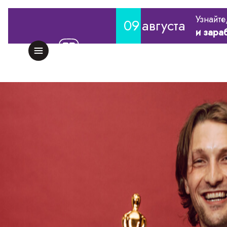
Узнайте
09
августа
и зара