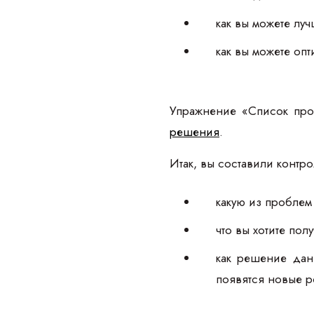
как вы можете лу
как вы можете оп
Упражнение «Список про
решения
.
Итак, вы составили контр
какую из пробле
что вы хотите пол
как решение дан
появятся новые 