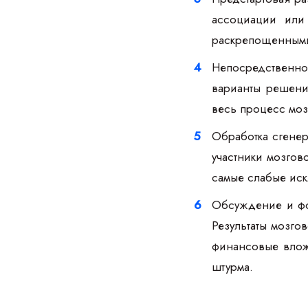
ассоциации или
раскрепощенными,
Непосредственно
варианты решени
весь процесс моз
Обработка сгенер
участники мозгов
самые слабые ис
Обсуждение и фо
Результаты мозго
финансовые влож
штурма.