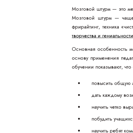
Мозговой штурм — это ме
Мозговой штурм — чаще 
фрирайтинг, техника «чи
творчества и гениальност
Основная особенность ме
основу применения педаг
обучении показывают, что
повысить общую а
дать каждому воз
научить четко выр
побудить учащих
научить ребят ко