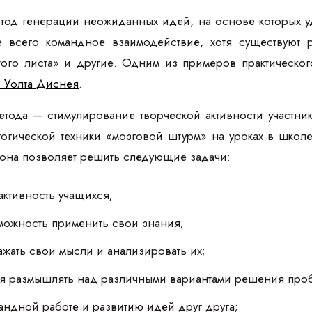
тод генерации неожиданных идей, на основе которых у
всего командное взаимодействие, хотя существуют 
стого листа» и другие. Одним из примеров практическо
и Уолта Диснея
.
тода — стимулирование творческой активности участник
огической техники «мозговой штурм» на уроках в школ
 она позволяет решить следующие задачи:
ктивность учащихся;
можность применить свои знания;
ажать свои мысли и анализировать их;
ся размышлять над различными вариантами решения про
мандной работе и развитию идей друг друга;