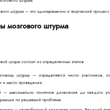
 мозгового штурма.
вого штурма — это одновременно и творческий процесс,
ы мозгового штурма
вой штурм состоит из определенных этапов:
зговому штурму — определяется число участников, о
и и место проведения.
й — максимально понятное донесение до каждого уча
рмации по решаемой проблеме.
зминка — своеобразный «разогрев мозга». Ведущий пред