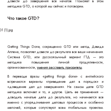
довести до завершения все начатое. Поможет в этом
методика GTD, о которой мы сейчас и поговорим.
Что такое GTD?
Getting Things Done, сокращенно GTD или метод Дэвида
Аллена, позволяет довести до результата все ваши начинания.
Система GTD, или русскоязычный вариант ГТД — это
методика повышения личной продуктивности,
организованности,
умения расставить приоритеты
.
В переводе фразы «getting things done» с английского
встречаются варианты «приведение дел в порядок» и
«доведение дел до завершения». На самом деле GTD
методика включает и то, и другое. Цель ее применения —
доводить начатые дела до результата, но начинается все
именно с упорядочивания деловых процессов и особенно
мелочей, которые сопутствуют всем глобальным проектам.