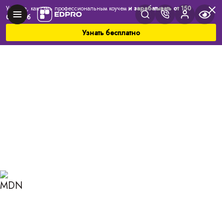
Узнайте, как стать профессиональным коучем
и зарабатывать от 150
000 руб
Узнать бесплатно
Главная
Блог
Коучинг
Система GTD: как завершать все начатое?
СИСТЕМА GTD: КАК
ЗАВЕРШАТЬ ВСЕ
НАЧАТОЕ?