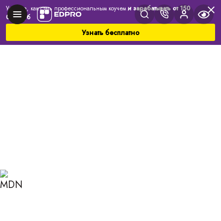
Узнайте, как стать профессиональным коучем
и зарабатывать от 150
000 руб
Узнать бесплатно
Главная
Блог
Коучинг
Технология SMART, её особенности и варианты
использования
ТЕХНОЛОГИЯ SMART, ЕЁ
ОСОБЕННОСТИ И
ВАРИАНТЫ