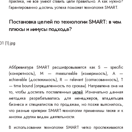
практика, не все умеют ставить цели правильно. А как нужно?
Гарантированно достичь успеха поможет технология SMART.
Постановка целей по технологии SMART: в чем
плюсы и минусы подхода?
Аббревиатура SMART расшифровывается как S — specific
(конкретность), M — measureable (измеримость), A —
achievable (достижимость), R — relevant (согласованность), T
— time bound (определенность по срокам). Направлена она на
то, чтобы достигать поставленных
целей
. Изначально данная
методика разрабатывалась для менеджеров, владельцев
бизнеса и специалистов по продажам, но позже выяснилось,
что разные критерии SMART-технологии применимы также и к
многим другим видам деятельности.
В использовании технологии SMART четко прослеживаются