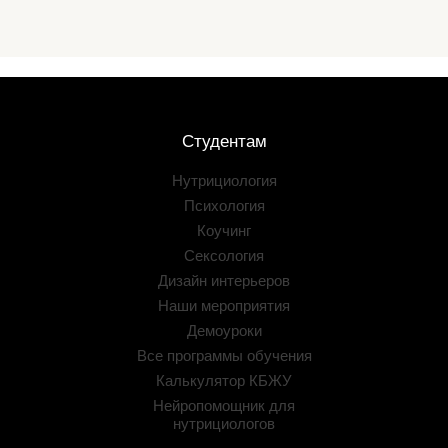
Студентам
Нутрициология
Психология
Коучинг
Сексология
Дизайн интерьеров
Наши мероприятия
Демоуроки
Все программы обучения
Калькулятор КБЖУ
Нейропомощник для
нутрициологов