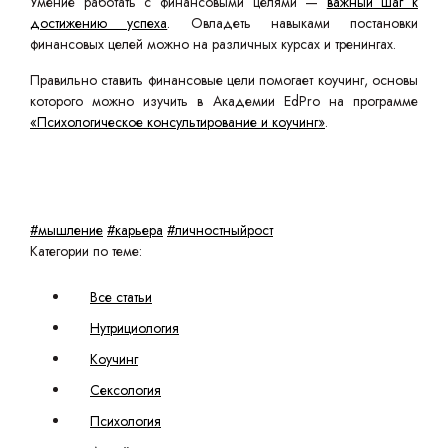
Умение работать с финансовыми целями —
важный шаг к
достижению успеха
. Овладеть навыками постановки
финансовых целей можно на различных курсах и тренингах.
Правильно ставить финансовые цели помогает коучинг, основы
которого можно изучить в Академии EdPro на программе
«Психологическое консультирование и коучинг»
.
#мышление
#карьера
#личностныйрост
Категории по теме:
Все статьи
Нутрициология
Коучинг
Сексология
Психология