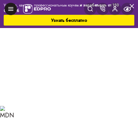
Узнайте, как стать профессиональным коучем
и зарабатывать от 150
000 руб
Узнать бесплатно
Главная
Блог
Коучинг
Панические атаки: жизнь под прицелом страха
ПАНИЧЕСКИЕ АТАКИ:
ЖИЗНЬ ПОД ПРИЦЕЛОМ
СТРАХА