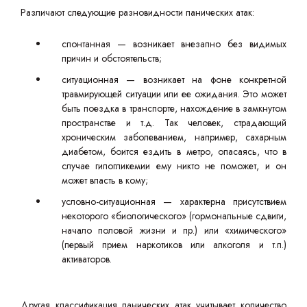
Различают следующие разновидности панических атак:
спонтанная — возникает внезапно без видимых
причин и обстоятельств;
ситуационная — возникает на фоне конкретной
травмирующей ситуации или ее ожидания. Это может
быть поездка в транспорте, нахождение в замкнутом
пространстве и т.д. Так человек, страдающий
хроническим заболеванием, например, сахарным
диабетом, боится ездить в метро, опасаясь, что в
случае гипогликемии ему никто не поможет, и он
может впасть в кому;
условно-ситуационная — характерна присутствием
некоторого «биологического» (гормональные сдвиги,
начало половой жизни и пр.) или «химического»
(первый прием наркотиков или алкоголя и т.п.)
активаторов.
Другая классификация панических атак учитывает количество