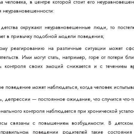
а человека, в центре которой стоит его неуравновеше
я неуравновешенности:
 детства окружают неуравновешенные люди, то посте
ает в привычку подобной модели поведения;
ному реагированию на различные ситуации может сф
тельств. Ими могут стать, например, горе от потери бл
ь контроля своих эмоций снижается и с течением в
 поведение может наблюдаться, когда человек испытыва
ть, депрессии — постоянное ожидание, что случится что-
ального контроля наблюдается при хронической устало
исы связаны с повышением возбудимости. В детском 
правильном поведении родителей такие состояния