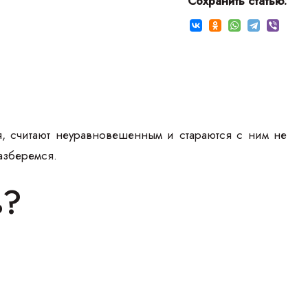
Сохранить статью:
я, считают неуравновешенным и стараются с ним не
азберемся.
ь?