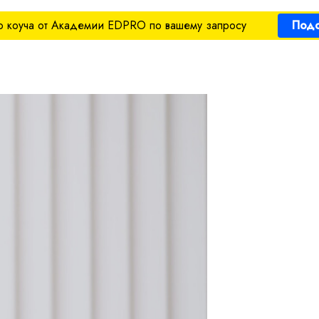
 коуча от Академии EDPRO по вашему запросу
Подо
НЕ