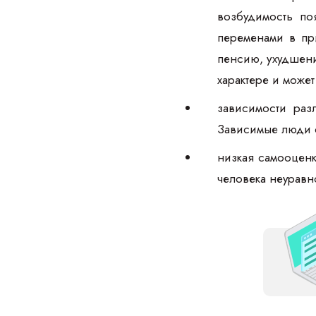
возбудимость по
переменами в пр
пенсию, ухудшени
характере и може
зависимости раз
Зависимые люди с
низкая самооценк
человека неурав