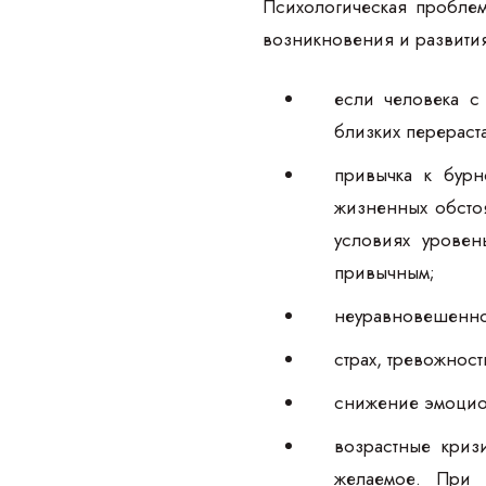
Психологическая проблем
возникновения и развити
если человека с
близких перераст
привычка к бур
жизненных обстоя
условиях уровен
привычным;
неуравновешенное
страх, тревожнос
снижение эмоцион
возрастные криз
желаемое. При 