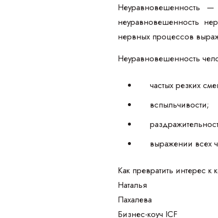
Неуравновешенность — 
неуравновешенность не
нервных процессов выража
Неуравновешенность челов
частых резких сме
вспыльчивости;
раздражительност
выражении всех ч
Как превратить интерес к 
Наталья
Пахалева
Бизнес-коуч ICF