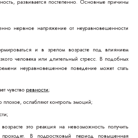
нность, развивается постепенно. Основные причины
пенно нервное напряжение от неуравновешенности
ормироваться и в зрелом возрасте под влиянием
изкого человека или длительный стресс. В подобных
ремени неуравновешенное поведение может стать
ет чувство
ревности
;
то плохое, ослабляют контроль эмоций;
сти;
возрасте это реакция на невозможность получить
 проходят. В подростковый период повышенная