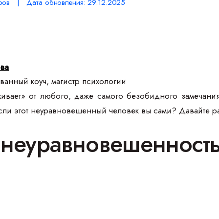
ров | Дата обновления: 29.12.2025
ова
анный коуч, магистр психологии
хивает» от любого, даже самого безобидного замечани
 если этот неуравновешенный человек вы сами? Давайте р
е неуравновешенност