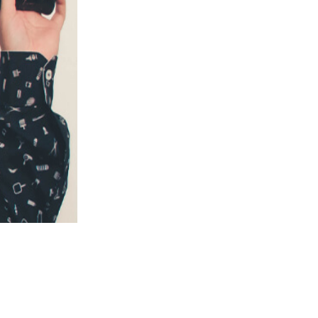
ХОЧ
УПРАВ
СВОИ
ЭМОЦИ