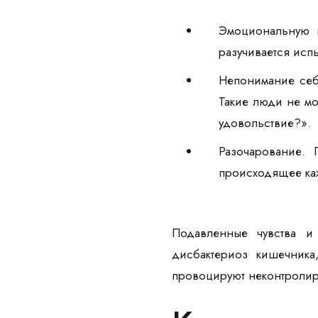
Эмоциональную п
разучивается исп
Непонимание себя
Такие люди не мо
удовольствие?».
Разочарование.
происходящее каж
Подавленные чувства и
дисбактериоз кишечник
провоцируют неконтролир