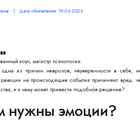
тров | Дата обновления: 19.04.2023
ова
анный коуч, магистр психологии
дна из причин неврозов, неуверенности в себе, не
еакции на происходящие события причиняют вред: челов
вства, и к чему может привести подобное решение?
м нужны эмоции?