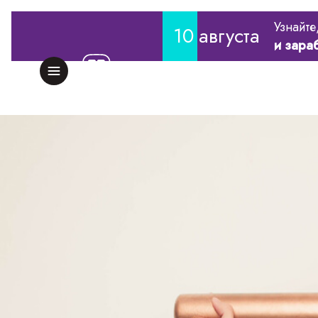
Узнайте
10
августа
и зара