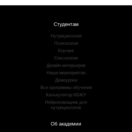
Студентам
Нутрициология
Психология
Коучинг
Сексология
Дизайн интерьеров
Наши мероприятия
Демоуроки
Все программы обучения
Калькулятор КБЖУ
Нейропомощник для
нутрициологов
Об академии