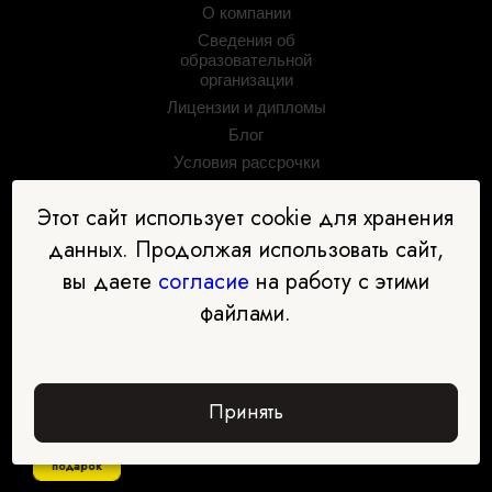
О компании
Сведения об
образовательной
организации
Лицензии и дипломы
Блог
Условия рассрочки
Отзывы
Этот сайт использует cookie для хранения
Контакты
данных. Продолжая использовать сайт,
Задать вопрос
Партнёрская программа
вы даете
согласие
на работу с этими
Партнёры
файлами.
Принять
Забрать
подарок