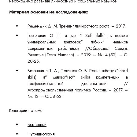
необходимо развитие личностных и социальных навыков.
Материал основан на исследованиях:
Рамендик Д. М. Тренинг личностного роста. – 2017.
Горьковая О. П. и др. " Soft skills": в поиске
универсальных трактовок" гибких" навыков
современных работников //Общество. Среда.
Развитие (Terra Humana). – 2019. – №. 4 (53). – С.
20-25.
Ветошкина Т. А., Полянок О. В. Роль" жёстких"(hard
skills) и" мягких"(soft skills) компетенций в
профессиональной деятельности //
Агропродовольственная политика России. – 2017. –
№. 12. – С. 58-62.
Категории по теме:
Все статьи
Нутрициология