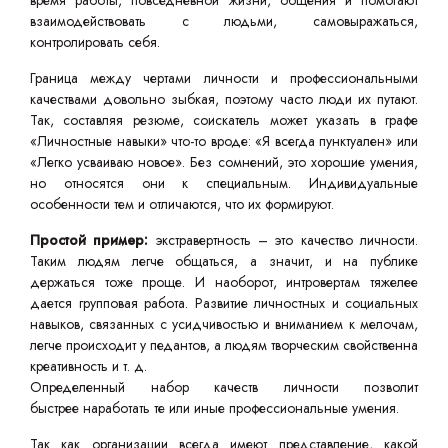
время работы, повседневной жизни, общения и помогают
взаимодействовать с людьми, самовыражаться,
контролировать себя.
Граница между чертами личности и профессиональными
качествами довольно зыбкая, поэтому часто люди их путают.
Так, составляя резюме, соискатель может указать в графе
«Личностные навыки» что-то вроде: «Я всегда пунктуален» или
«Легко усваиваю новое». Без сомнений, это хорошие умения,
но относятся они к специальным. Индивидуальные
особенности тем и отличаются, что их формируют.
Простой пример:
экстравертность – это качество личности.
Таким людям легче общаться, а значит, и на публике
держаться тоже проще. И наоборот, интровертам тяжелее
дается групповая работа. Развитие личностных и социальных
навыков, связанных с усидчивостью и вниманием к мелочам,
легче происходит у педантов, а людям творческим свойственна
креативность и т. д.
Определенный набор качеств личности позволит
быстрее наработать те или иные профессиональные умения.
Так как организации всегда имеют представление, какой