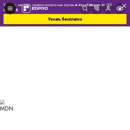
Узнайте, как стать профессиональным коучем
и зарабатывать от 150
000 руб
Узнать бесплатно
Главная
Блог
Коучинг
Личностные навыки и их роль в
профессиональной сфере
ЛИЧНОСТНЫЕ НАВЫКИ И
ИХ РОЛЬ В
ПРОФЕССИОНАЛЬНОЙ