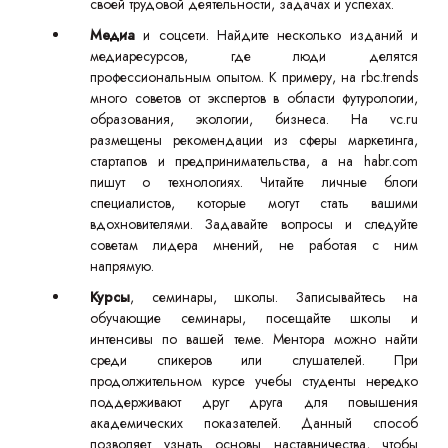
своей трудовой деятельности, задачах и успехах.
Медиа
и соцсети. Найдите несколько изданий и
медиаресурсов, где люди делятся
профессиональным опытом. К примеру, на rbc.trends
много советов от экспертов в области футурологии,
образования, экологии, бизнеса. На vc.ru
размещены рекомендации из сферы маркетинга,
стартапов и предпринимательства, а на habr.com
пишут о технологиях. Читайте личные блоги
специалистов, которые могут стать вашими
вдохновителями. Задавайте вопросы и следуйте
советам лидера мнений, не работая с ним
напрямую.
Курсы
, семинары, школы. Записывайтесь на
обучающие семинары, посещайте школы и
интенсивы по вашей теме. Ментора можно найти
среди спикеров или слушателей. При
продолжительном курсе учебы студенты нередко
поддерживают друг друга для повышения
академических показателей. Данный способ
позволяет узнать основы наставничества, чтобы