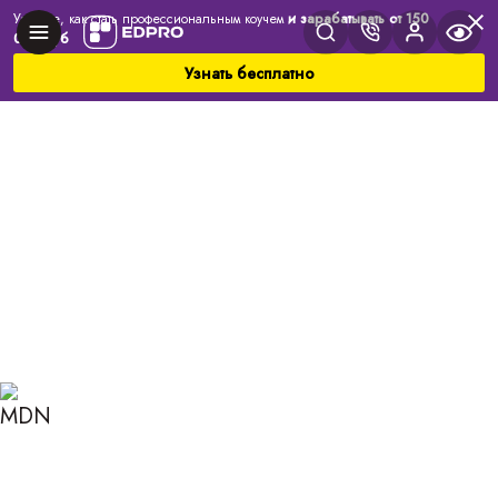
Узнайте, как стать профессиональным коучем
и зарабатывать от 150
000 руб
Узнать бесплатно
Главная
Блог
Коучинг
Кто такой ментор: обязанности, как выстроить
отношения
КТО ТАКОЙ МЕНТОР:
ОБЯЗАННОСТИ, КАК
ВЫСТРОИТЬ