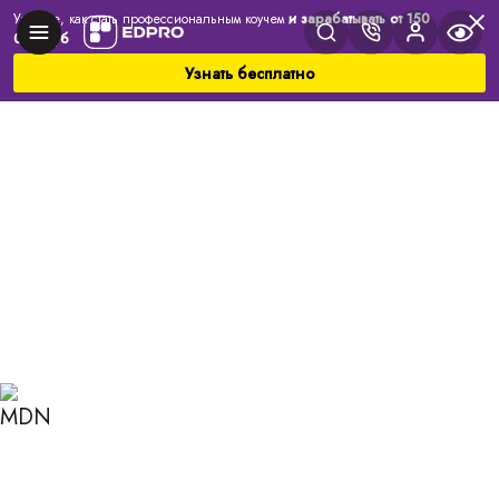
Узнайте, как стать профессиональным коучем
и зарабатывать от 150
000 руб
Узнать бесплатно
Главная
Блог
Коучинг
Как найти работу по душе, когда не знаешь, чего
хочешь?
КАК НАЙТИ РАБОТУ ПО
ДУШЕ, КОГДА НЕ
ЗНАЕШЬ, ЧЕГО ХОЧЕШЬ?