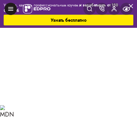
Узнайте, как стать профессиональным коучем
и зарабатывать от 150
000 руб
Узнать бесплатно
Главная
Блог
Коучинг
Эгоизм: почему нам всем нужно научиться любить
себя больше?
ЭГОИЗМ: ПОЧЕМУ НАМ
ВСЕМ НУЖНО
НАУЧИТЬСЯ ЛЮБИТЬ