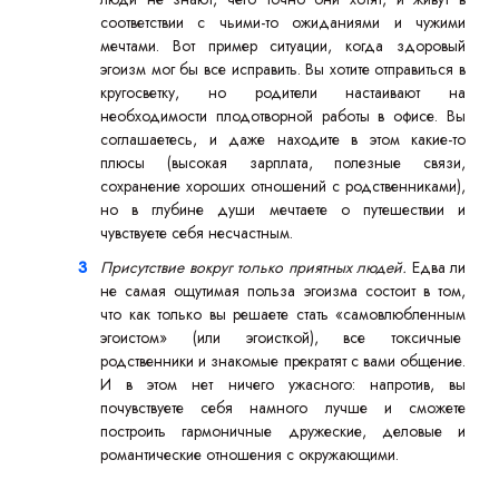
соответствии с чьими-то ожиданиями и чужими
мечтами. Вот пример ситуации, когда здоровый
эгоизм мог бы все исправить. Вы хотите отправиться в
кругосветку, но родители настаивают на
необходимости плодотворной работы в офисе. Вы
соглашаетесь, и даже находите в этом какие-то
плюсы (высокая зарплата, полезные связи,
сохранение хороших отношений с родственниками),
но в глубине души мечтаете о путешествии и
чувствуете себя несчастным.
Присутствие вокруг только приятных людей.
Едва ли
не самая ощутимая польза эгоизма состоит в том,
что как только вы решаете стать «самовлюбленным
эгоистом» (или эгоисткой), все токсичные
родственники и знакомые прекратят с вами общение.
И в этом нет ничего ужасного: напротив, вы
почувствуете себя намного лучше и сможете
построить гармоничные дружеские, деловые и
романтические отношения с окружающими.