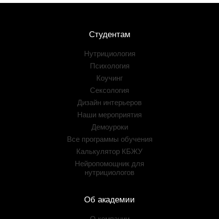
Студентам
Нутрициология
Психология
Коучинг
Сексология
Дизайн интерьеров
Наши мероприятия
Демоуроки
Все программы обучения
Калькулятор КБЖУ
Нейропомощник для
нутрициологов
Об академии
О компании