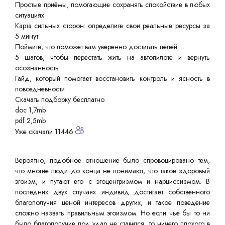
Простые приёмы, помогающие сохранять спокойствие в любых
ситуациях
Карта сильных сторон: определите свои реальные ресурсы за
5 минут
Поймите, что поможет вам уверенно достигать целей
5 шагов, чтобы перестать жить на автопилоте и вернуть
осознанность
Гайд, который помогает восстановить контроль и ясность в
повседневности
Скачать подборку бесплатно
doc 1,7mb
pdf 2,5mb
Уже скачали 11446
Вероятно, подобное отношение было спровоцировано тем,
что многие люди до конца не понимают, что такое здоровый
эгоизм, и путают его с эгоцентризмом и нарциссизмом. В
последних двух случаях индивид достигает собственного
благополучия ценой интересов других, и такое поведение
сложно назвать правильным эгоизмом. Но если чье бы то ни
было благополучие под удар не ставится, то ничего плохого в