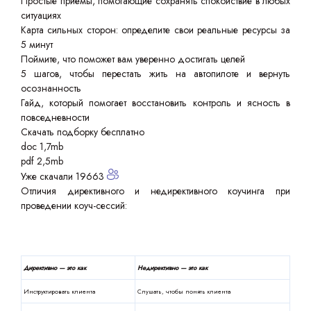
Простые приёмы, помогающие сохранять спокойствие в любых
ситуациях
Карта сильных сторон: определите свои реальные ресурсы за
5 минут
Поймите, что поможет вам уверенно достигать целей
5 шагов, чтобы перестать жить на автопилоте и вернуть
осознанность
Гайд, который помогает восстановить контроль и ясность в
повседневности
Скачать подборку бесплатно
doc 1,7mb
pdf 2,5mb
Уже скачали 19663
Отличия директивного и недирективного коучинга при
проведении коуч-сессий:
Директивно — это как
Недирективно — это как
Инструктировать клиента
Слушать, чтобы понять клиента