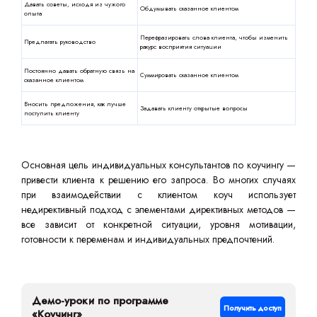
Давать советы, исходя из чужого
Обдумывать сказанное клиентом
опыта
Перефразировать слова клиента, чтобы изменить
Предлагать руководство
ракурс восприятия ситуации
Постоянно давать обратную связь на
Суммировать сказанное клиентом
сказанное клиентом
Вносить предложения, как лучше
Задавать клиенту открытые вопросы
поступить клиенту
Основная цель индивидуальных консультантов по коучингу —
привести клиента к решению его запроса. Во многих случаях
при взаимодействии с клиентом коуч использует
недирективный подход с элементами директивных методов —
все зависит от конкретной ситуации, уровня мотивации,
готовности к переменам и индивидуальных предпочтений.
Демо-уроки по программе
Получить доступ
«Коучинг»