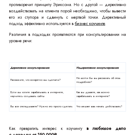
противоречит принципу Эриксона. Но с другой — директивно
воздействовать на клиента порой необходимо, чтобы вывести
его из ступора и сдвинуть с мертвой точки. Директивный
подход эффективно используется в
бизнес коучинге
.
Различия в подходах проявляются при консультировании на
уровне речи:
Директивное консультирование
Недирективное консультирование
Не могли бы вы рассказать об этом
Расскажите, что конкретно вы сделали?
подробнее?
Если вы хотите зарабатывать в интернете,
Как вы думаете, как можно
научитесь создавать сайты
зарабатывать в интернете?
Вы все откладываете? Нужно это просто сделать
Что мешает вам начать действовать?
Как превратить интерес к коучингу
в любимое дело
с доходом от 150 000₽