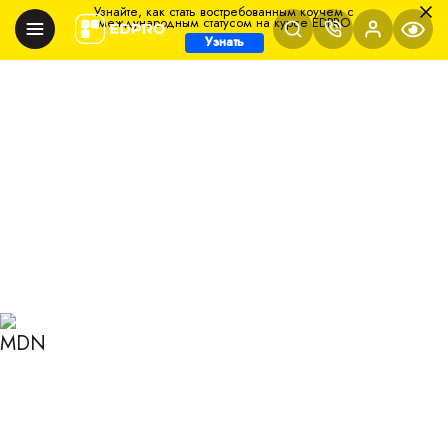
Узнайте, как стать востребованным коучем с
международным статусом на курсе EDPRO
Узнать
Главная
Блог
Коучинг
Директивный и недирективный коучинг: вести за
руку или просто быть рядом?
ДИРЕКТИВНЫЙ И
НЕДИРЕКТИВНЫЙ
КОУЧИНГ: ВЕСТИ ЗА РУКУ
ИЛИ ПРОСТО БЫТЬ