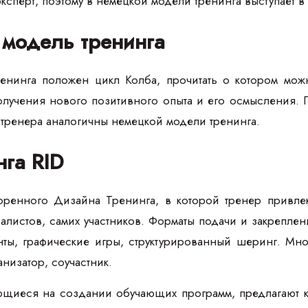
сперт, поэтому в немецкой модели тренинга выступает в 
 модель тренинга
ренинга положен цикл Колба, прочитать о котором мо
лучения нового позитивного опыта и его осмысления. П
 тренера аналогичны немецкой модели тренинга.
га RID
оренного Дизайна Тренинга, в которой тренер привле
листов, самих участников. Форматы подачи и закреплени
ты, графические игры, структурированный шеринг. Мн
анизатор, соучастник.
щиеся на создании обучающих программ, предлагают ко