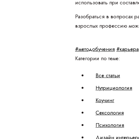
использовать при состав
Разобраться в вопросах р
взрослых профессию мож
#методобучения
#карьера
Категории по теме:
Все статьи
Нутрициология
Коучинг
Сексология
Психология
Дизайн интерьер