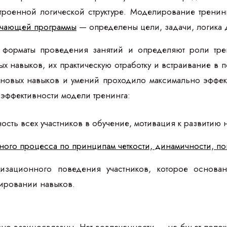
троенной логической структуре. Моделирование тренин
учающей программы
— определены цели, задачи, логика 
 форматы проведения занятий и определяют роли тре
х навыков, их практическую отработку и встраивание в
 новых навыков и умений проходило максимально эффект
ффективности модели тренинга:
ость всех участников в обучение, мотивация к развитию
ного процесса по принципам четкости, динамичности, по
изационного поведения участников, которое основа
ировании навыков.