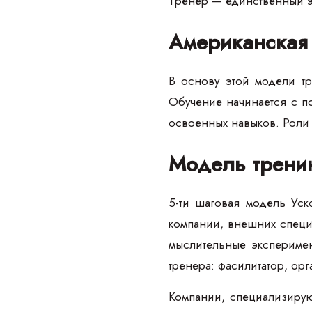
Тренер — единственный эк
Американская
В основу этой модели т
Обучение начинается с по
освоенных навыков. Роли
Модель тренин
5-ти шаговая модель Уск
компании, внешних специа
мыслительные эксперимен
тренера: фасилитатор, орг
Компании, специализирую