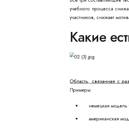
Все три составляющие тес
учебного процесса снижа
участников, снижает моти
Какие ес
Область, связанная с ра
Примеры:
немецкая модель 
американская мод