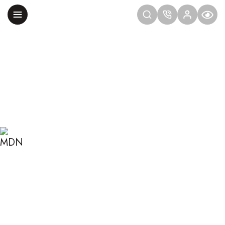
Главная
Блог
Сексология
Руммейтинг: роман с соседом
РУММЕЙТИНГ: РОМАН С
СОСЕДОМ