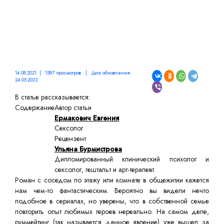
14.08.2021 | 1587 просмотров | Дата обновления:
24.05.2023
В статье рассказывается:
Содержание
Автор статьи
Ермакович Евгения
Сексолог
Рецензент
Ульяна Бурмистрова
Дипломированный клинический психолог и
сексолог, гештальт и арт-терапевт.
Роман с соседом по этажу или комнате в общежитии кажется
нам чем-то фантастическим. Вероятно вы видели нечто
подобное в сериалах, но уверены, что в собственной семье
повторить опыт любимых героев нереально. На самом деле,
руммейтинг (так называется данное явление) уже вышел за