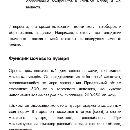
образование эритроцитов в костном мозге) и др.
веществ.
Интересно, что кроме выведения почки могут, наоборот, и
образовывать вещества. Например, глюкозу: при голодании
примерно половина всей глюкозы синтезируется именно
почками.
Функции мочевого пузыря
Орган, предназначенный для хранения мочи, называется
мочевым пузырём. Он представляет из себя полый мешочек,
растягивающийся по мере заполнения. Предельный объем
составляет 500 мл у взрослого человека, но чувство
наполнения возникает уже при скоплении 200-250 мл мочи.
«Выходное отверстие» мочевого пузыря окружено мышечным
сфинктером. В норме он находится в тонусе (сжат), а стенки
мочевого пузыря, наоборот, расслаблены. При
мочеиспускании сфинктер расслабляется, а стенки, наоборот,
сокращаются.