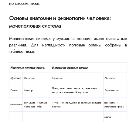
поговорим ниже.
Основы анатомии и физиологии человека:
мочеполовая система
Мочеполовая система у мужчин и женщин имеет очевидные
различия. Для наглядности половые органы собраны в
таблице ниже.
Наружные половые органы
Внутренние половые органы
Мужские
Женские
Мужские
Женские
Предстательная железа, семенная
Пенис
Клитор
Влагалище
ампула и семенной пузырек
Большие и малые
Яички, их придатки и семявыносящие
Яичники и
Мошонка
половые губы
протоки
маточные трубы
Матка