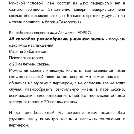
Мужской половой член состоит из двух пещеристых тел и
одного губчатого. Заполнение каверн пещеристого тела
кровью обеспечивает эрекцию. Больше о эрекции у мужчин вы
можете прочитать в
блоге «Сексология»
.
Разработано сексологами Академии EDPRO
45 способов разнообразить интимную жизнь
и получать
максимум наслаждения
Марина Забагонская
Психолог-сексолог
с 20-ти летним стажем
Можно ли сделать интимную жизнь в паре идеальной? Для
каждого есть свой ответ на этот вопрос. Но самое главное —
общаться на эту тему с партнером, а не оставлять всё на волю
случая. Разнообразить сексуальную жизнь в паре можно,
если изменить свое отношение к ней. Вот что думает об этом
эксперт-сексолог с 20-летним стажем.
И да, это бесплатно! Мы искренне хотим помочь Вам
улучшить вашу интимную жизнь и наладить отношения с
партнером.