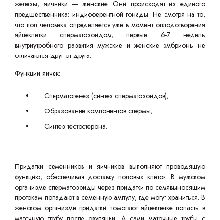
железы, яичники — женские. Они происходят из единого
предшественника: индифферентной гонады. Не смотря на то,
что пол человека определяется уже в момент оплодотворения
яйцеклетки сперматозоидом, первые 6-7 недель
внутриутробного развития мужские и женские эмбрионы не
отличаются друг от друга.
Функции яичек:
Сперматогенез (синтез сперматозоидов);
Образование компонентов спермы;
Синтез тестостерона.
Придатки семенников и яичников выполняют проводящую
функцию, обеспечивая доставку половых клеток. В мужском
организме сперматозоиды через придатки по семявыносящим
протокам попадают в семенную ампулу, где могут храниться. В
женском организме придатки помогают яйцеклетке попасть в
маточную трубу после овуляции. А сами маточные трубы с