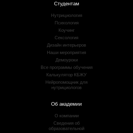
Студентам
Нутрициология
Психология
Коучинг
Сексология
Дизайн интерьеров
Наши мероприятия
Демоуроки
Все программы обучения
Калькулятор КБЖУ
Нейропомощник для
нутрициологов
Об академии
О компании
Сведения об
образовательной