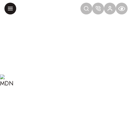
Главная
Блог
Сексология
Мочеполовая система: физиология и регуляция
МОЧЕПОЛОВАЯ
СИСТЕМА: ФИЗИОЛОГИЯ
И РЕГУЛЯЦИЯ