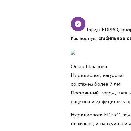
Гайды EDPRO, котор
Как вернуть
стабильное са
Ольга Шаталова
Нутрициолог, натуропат
со стажем более 7 лет
Постоянный голод, тяга 
рациона и дефицитов в о
Нутрициологи EDPRO подго
не хватает, и наладить пи