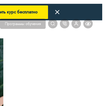
ить курс бесплатно
Программы обучения
Главная
Блог
Нутрициология
4 МИФ