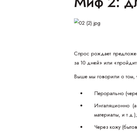
Миф 2: д
Спрос рождает предложен
за 10 дней» или «пройдит
Выше мы говорили о том, ч
Перорально (чере
Ингаляционно (а
материалы, и т.д.)
Через кожу (бытов