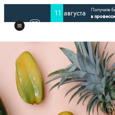
Получите б
11
августа
в професс