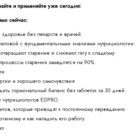
чайте и применяйте уже сегодня:
ямо сейчас:
 здоровье без лекарств и врачей.
аталовой с фундаментальными знаниями нутрициологии
дотвращают старение и снижают тягу к сладкому
 процессы старения замедлятся на 90%
ти
ргии и хорошего самочувствия
дить гормональный баланс без таблеток за 30 дней
т нутрициологов EDPRO
итов, которые приводят к постоянному перееданию
организму и как наладить его работу
но