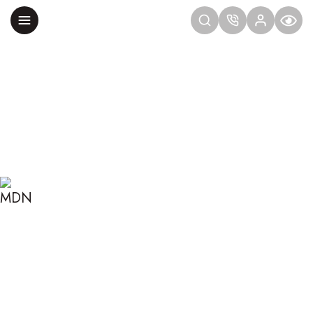
Главная
Блог
Сексология
Кунилингус: правила и ошибки
КУНИЛИНГУС: ПРАВИЛА
И ОШИБКИ