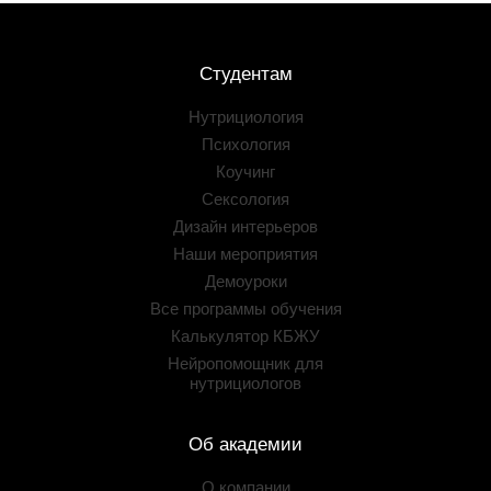
Студентам
Нутрициология
Психология
Коучинг
Сексология
Дизайн интерьеров
Наши мероприятия
Демоуроки
Все программы обучения
Калькулятор КБЖУ
Нейропомощник для
нутрициологов
Об академии
О компании