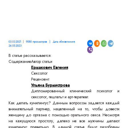
03.03.2021 | 9080 просмотров | Дата обновления:
24.05.2023
В статье рассказывается:
Содержание
Автор статьи
Ермакович Евгения
Сексолог
Рецензент
Ульяна Бурмистрова
Дипломированный клинический психолог и
сексолог, гештальт и арт-терапевт.
Как делать кунилингус? Данным вопросом задается каждый
внимательный партнер, нацеленный на то, чтобы довести
женщину до оргазма с помощью орального секса. Несмотря
на кажущуюся простоту, далеко не все мужчины делают
кунилингус правильно. В данной статье будут разобраны